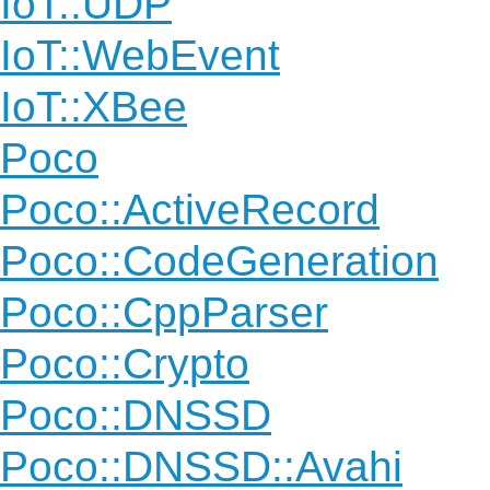
IoT::UDP
IoT::WebEvent
IoT::XBee
Poco
Poco::ActiveRecord
Poco::CodeGeneration
Poco::CppParser
Poco::Crypto
Poco::DNSSD
Poco::DNSSD::Avahi