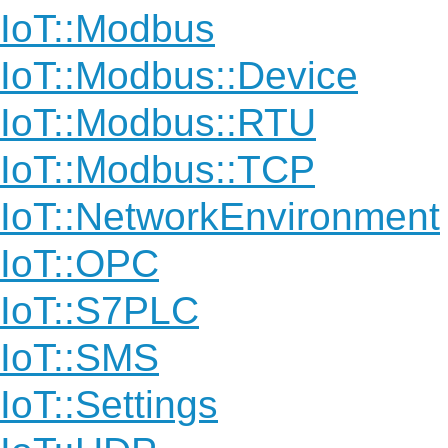
IoT::Modbus
IoT::Modbus::Device
IoT::Modbus::RTU
IoT::Modbus::TCP
IoT::NetworkEnvironment
IoT::OPC
IoT::S7PLC
IoT::SMS
IoT::Settings