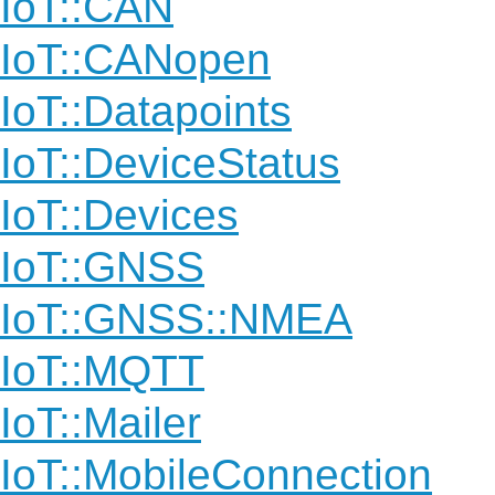
IoT::CAN
IoT::CANopen
IoT::Datapoints
IoT::DeviceStatus
IoT::Devices
IoT::GNSS
IoT::GNSS::NMEA
IoT::MQTT
IoT::Mailer
IoT::MobileConnection