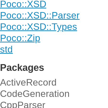
Poco::XSD
Poco::XSD::Parser
Poco::XSD::Types
Poco::Zip
std
Packages
ActiveRecord
CodeGeneration
CppParser