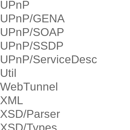
UPnP
UPnP/GENA
UPnP/SOAP
UPnP/SSDP
UPnP/ServiceDesc
Util
WebTunnel
XML
XSD/Parser
XSD/Types