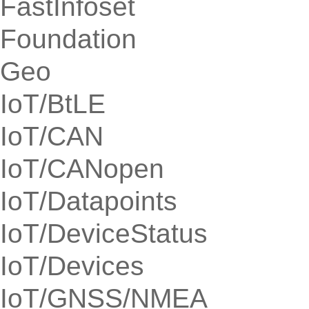
FastInfoset
Foundation
Geo
IoT/BtLE
IoT/CAN
IoT/CANopen
IoT/Datapoints
IoT/DeviceStatus
IoT/Devices
IoT/GNSS/NMEA