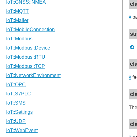
cl
ba
A
st
cl
fa
A
cl
The
cl