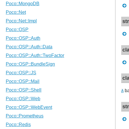
st
cl
cl
ba
A
st