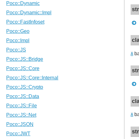
st
cl
ba
A
st
cl
ba
A
st