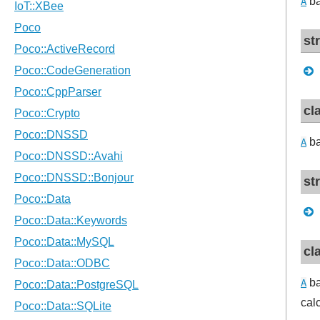
ba
A
st
cl
ba
A
st
cl
ba
A
cal