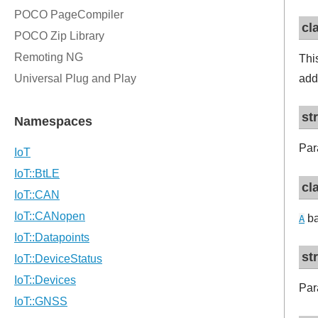
cl
Thi
add
st
Par
cl
ba
A
st
Par