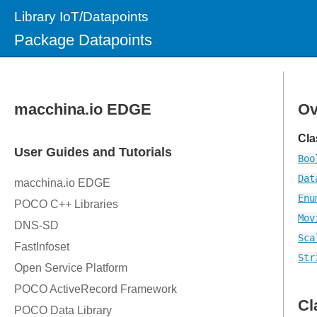
Library IoT/Datapoints
Package Datapoints
Ov
Cla
Boo
Dat
Enu
Mov
Sca
Str
Cl