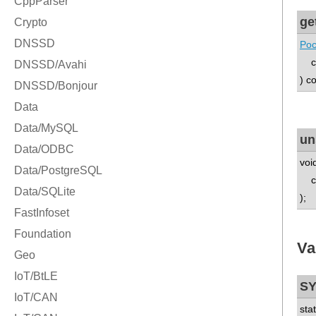
ge
Poc
con
) c
un
voi
con
);
Va
S
sta