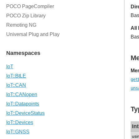
Dir
Bas
All
Bas
M
Mem
get
uns
Ty
In
usi