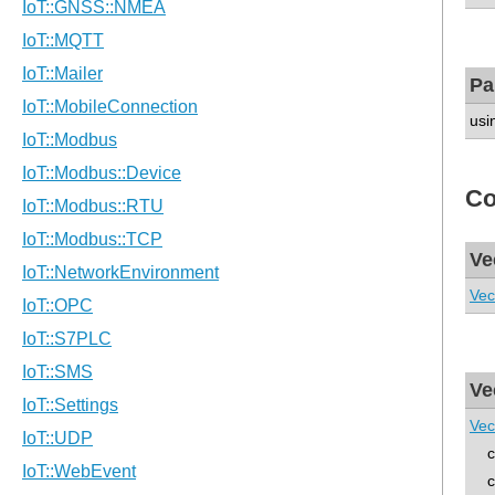
Pa
usi
Co
Ve
Vec
Ve
Vec
con
co