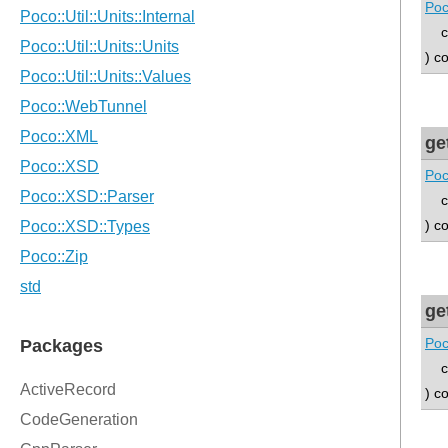
Poc
con
) c
ge
Poc
con
) c
ge
Poc
con
) c