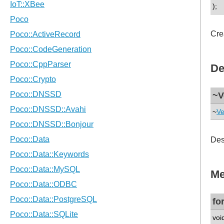
);
Cre
De
~V
~
Ve
Des
Me
fo
voi