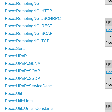
) c
ge
Poc
con
) c
ge
Poc
con
) c
ge