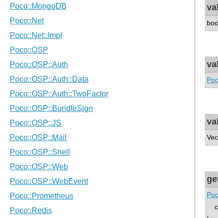
va
boo
va
Poc
va
Vec
ge
Poc
con