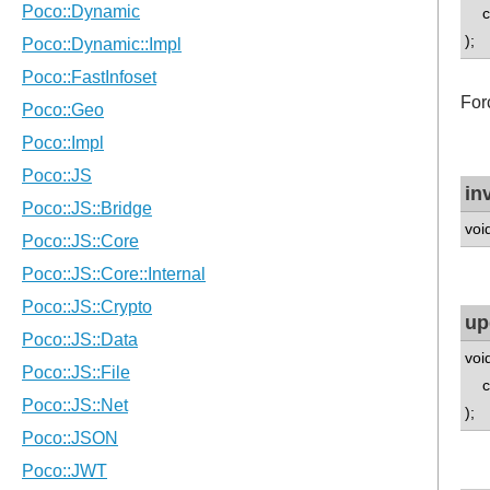
con
);
For
in
voi
up
voi
con
);