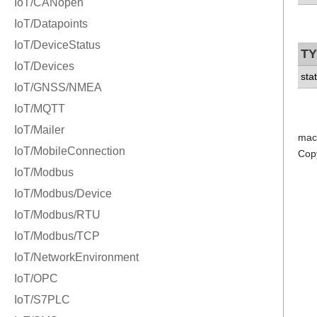
T
sta
mac
Cop