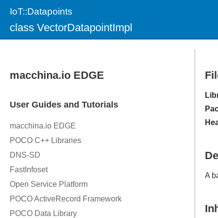
IoT::Datapoints
class VectorDatapointImpl
Fi
Lib
Pac
Hea
De
A b
In