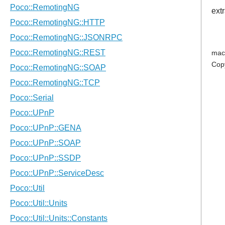
ext
mac
Cop