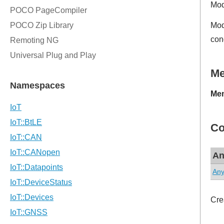
Mod
Mod
con
M
Mem
Co
An
An
Cre