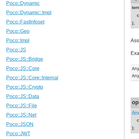
tem
con
);
Ass
Exa
Any
op
An
co
);