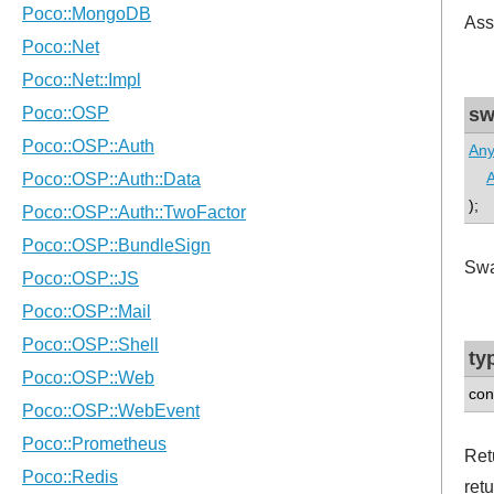
Ass
sw
An
);
Swa
ty
con
Ret
ret