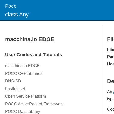
Poco
class Any
Fi
Lib
Pac
Hea
De
An
type
Cod