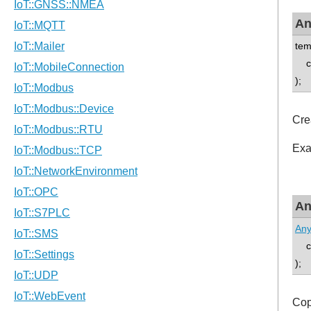
An
tem
con
);
Cre
Exa
An
An
co
);
Cop