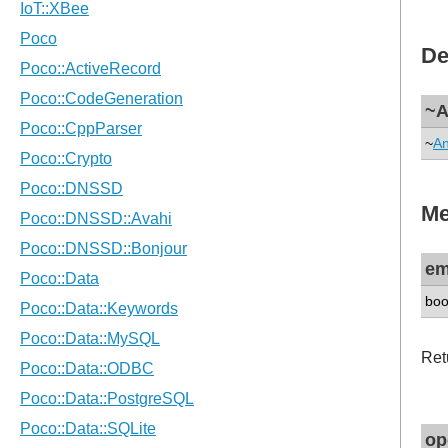
De
~A
~
A
Me
em
boo
Ret
op