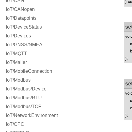
) c
se
voi
con
bo
);
se
voi
con
co
);