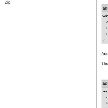
ad
voi
con
Fea
Fea
);
Add
The 
ad
voi
con
Pro