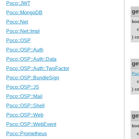
ge
boo
con
) c
ge
Poc
con
) c
ge
boo
con