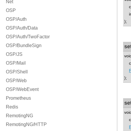
con
int
);
se
voi
con
P
);
se
voi
con
P