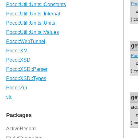
Poc
con
) c
ge
Poc
con
) c
ge
std
con
) c