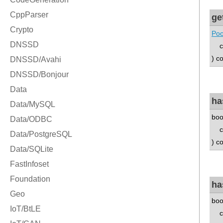
ge
Poc
con
) c
ha
boo
con
) c
ha
boo
con