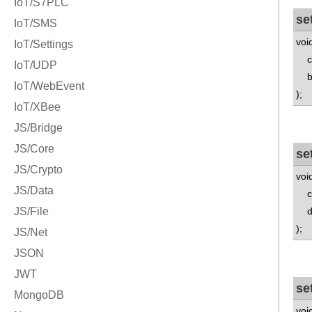
se
voi
con
bo
);
se
voi
con
do
);
se
voi