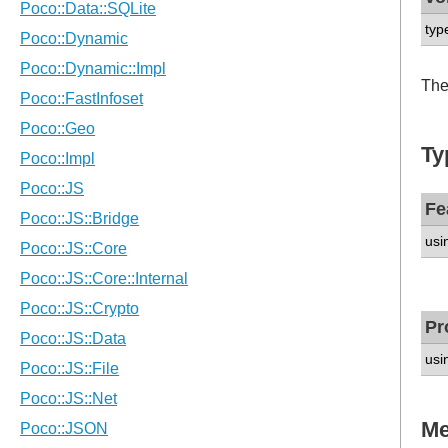
typ
The
Ty
Fe
usi
Pr
usi
Me