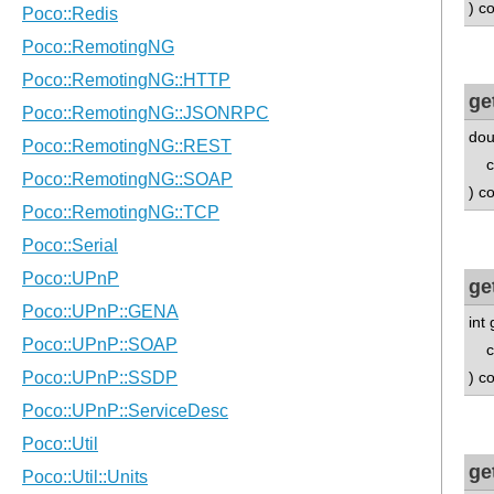
) c
ge
dou
con
) c
ge
int
con
) c
ge