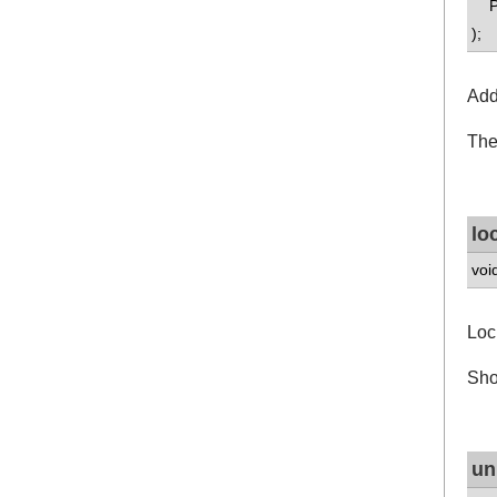
Pro
);
Add
The 
lo
voi
Loc
Sho
un