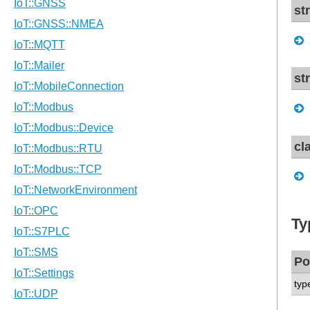
st
st
cl
Ty
Po
typ