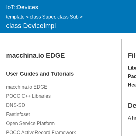
IoT::Devices
template < class Super, class Sub >
class DeviceImpl
Fi
Lib
Pac
Hea
De
A h