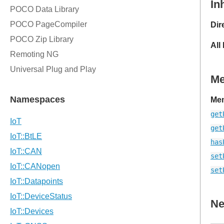
In
Dir
All
M
Mem
get
get
has
set
set
Ne