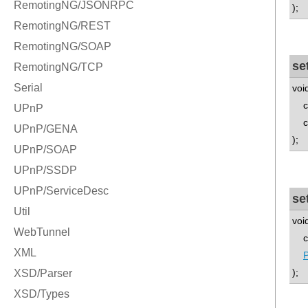
);
se
voi
con
con
);
se
voi
con
);