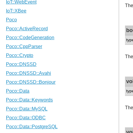
The
bo
typ
The
vo
typ
The
vo