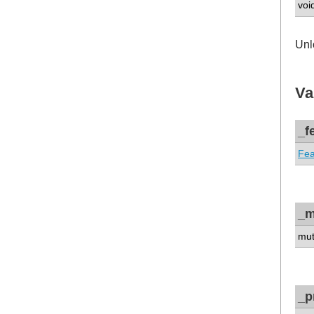
voi
Unl
Va
_f
Fe
_m
mu
_p