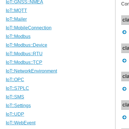
Con
cl
cl
cl
cl