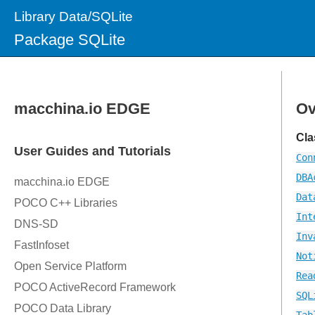
Library Data/SQLite
Package SQLite
Ov
Cla
Con
DBA
Dat
Int
Inv
Not
Rea
SQL
Tab