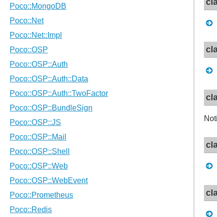
cl
cl
cl
Not
cl
cl