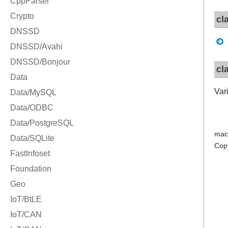
cl
cl
Vari
mac
Cop