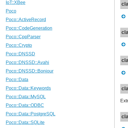
cl
cl
cl
cl
Ext
cl