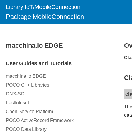
Library IoT/MobileConnection
Package MobileConnection
Ov
Cla
Cl
cl
The
dat