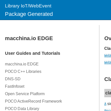
Library IoT/WebEvent
Package Generated
Ov
Cla
Web
Web
Cl
cl
si
A
Poc