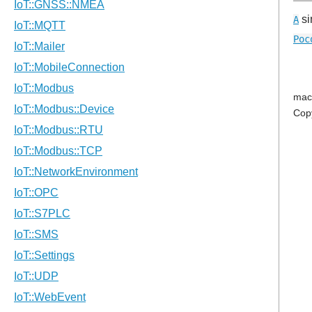
si
A
Poc
mac
Cop