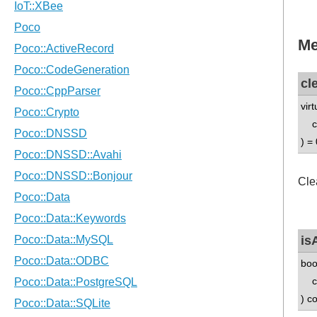
Me
cl
vir
con
) = 
Cle
is
boo
con
) c