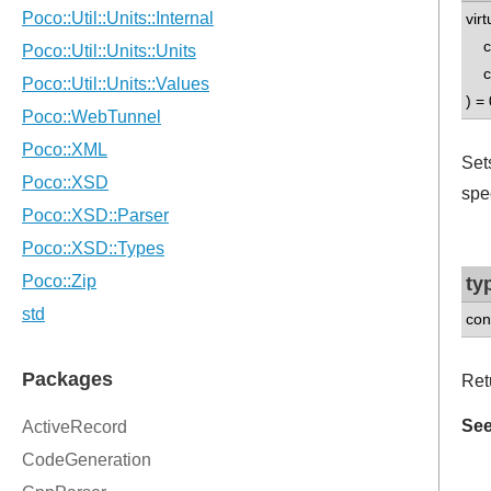
vir
con
con
) = 
Set
spe
ty
con
Retu
See