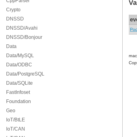
Va
ev
Poc
mac
Cop