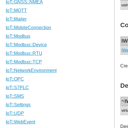
usi
Co
IW
IWe
Cre
De
~I
virt
Des