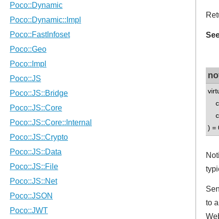
Ret
See
no
virt
con
con
) = 
Not
typi
Sen
to 
Web