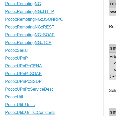
re
sta
Ret
se
vir
con
con
) = 
Set
se