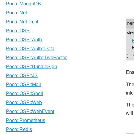
re
vir
P
boo
) = 
Ena
The
int
Thi
will