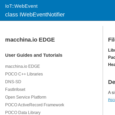
IoT::WebEvent
class IWebEventNotifier
Fi
Lib
Pac
Hea
De
A s
Poc