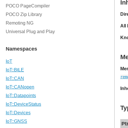
In
Dir
All
Kno
M
Mem
rem
Inh
Ty
Pt