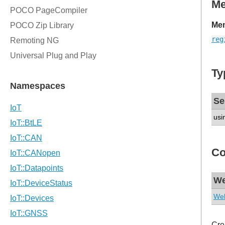
M
Mem
reg
Ty
Se
usi
Co
We
Web
Cre