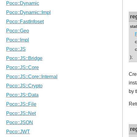
re
sta
P
co
con
);
Cre
ins
by t
Ret
re