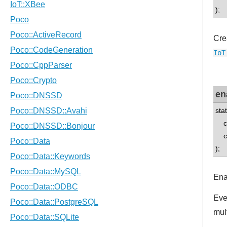
);
Cre
IoT
en
sta
con
con
);
Ena
Eve
mul