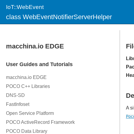
IoT::WebEvent
class WebEventNotifierServerHelper
Fi
Lib
Pac
Hea
De
A s
Poc