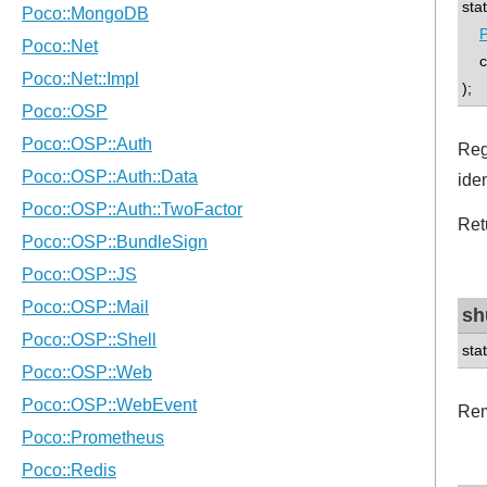
sta
P
con
);
Reg
iden
Ret
sh
sta
Rem