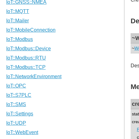
De
~W
~
We
Des
Me
cr
sta
cre
P
co