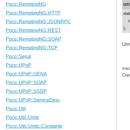
un
sta
con
);
Unr
mac
Cop