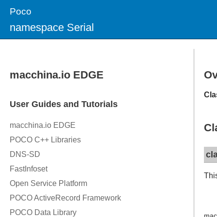
Poco
namespace Serial
Ov
Cla
Cl
cl
This
mac