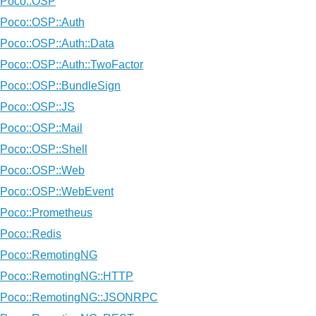
Poco::OSP
Poco::OSP::Auth
Poco::OSP::Auth::Data
Poco::OSP::Auth::TwoFactor
Poco::OSP::BundleSign
Poco::OSP::JS
Poco::OSP::Mail
Poco::OSP::Shell
Poco::OSP::Web
Poco::OSP::WebEvent
Poco::Prometheus
Poco::Redis
Poco::RemotingNG
Poco::RemotingNG::HTTP
Poco::RemotingNG::JSONRPC