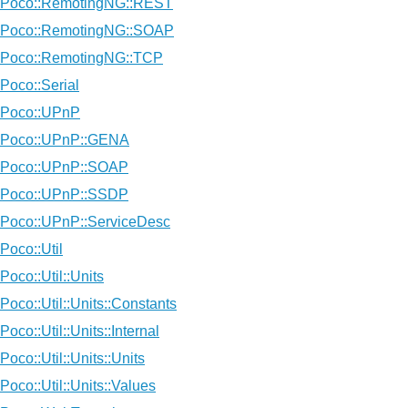
Poco::RemotingNG::REST
Poco::RemotingNG::SOAP
Poco::RemotingNG::TCP
Poco::Serial
Poco::UPnP
Poco::UPnP::GENA
Poco::UPnP::SOAP
Poco::UPnP::SSDP
Poco::UPnP::ServiceDesc
Poco::Util
Poco::Util::Units
Poco::Util::Units::Constants
Poco::Util::Units::Internal
Poco::Util::Units::Units
Poco::Util::Units::Values