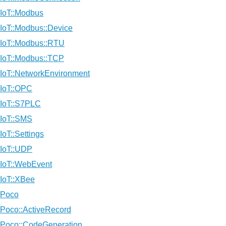
IoT::Modbus
IoT::Modbus::Device
IoT::Modbus::RTU
IoT::Modbus::TCP
IoT::NetworkEnvironment
IoT::OPC
IoT::S7PLC
IoT::SMS
IoT::Settings
IoT::UDP
IoT::WebEvent
IoT::XBee
Poco
Poco::ActiveRecord
Poco::CodeGeneration