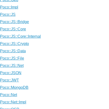
Poco::Impl
Poco::JS
Poco::JS::Bridge
Poco::JS::Core
Poco::JS::Core::Internal
Poco::JS::Crypto
Poco::JS::Data
Poco::JS::File
Poco::JS::Net
Poco::JSON
Poco::JWT
Poco::MongoDB
Poco::Net
Poco::Net::Impl