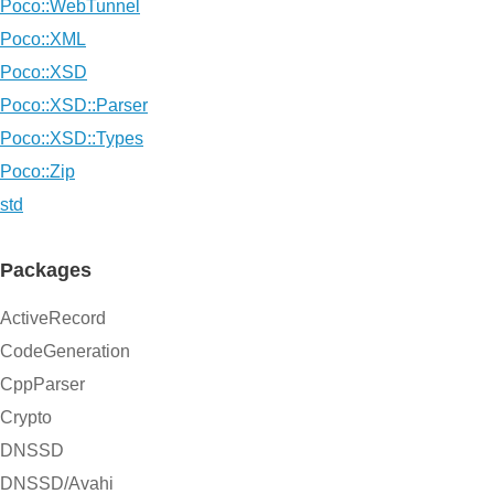
Poco::WebTunnel
Poco::XML
Poco::XSD
Poco::XSD::Parser
Poco::XSD::Types
Poco::Zip
std
Packages
ActiveRecord
CodeGeneration
CppParser
Crypto
DNSSD
DNSSD/Avahi