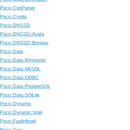
Poco::CppParser
Poco::Crypto
Poco::DNSSD
Poco::DNSSD::Avahi
Poco::DNSSD::Bonjour
Poco::Data
Poco::Data::Keywords
Poco::Data::MySQL
Poco::Data::ODBC
Poco::Data::PostgreSQL
Poco::Data::SQLite
Poco::Dynamic
Poco::Dynamic::Impl
Poco::FastInfoset
Poco::Geo