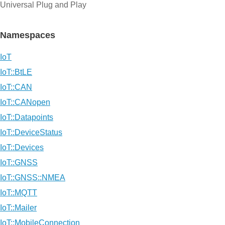
Universal Plug and Play
Namespaces
IoT
IoT::BtLE
IoT::CAN
IoT::CANopen
IoT::Datapoints
IoT::DeviceStatus
IoT::Devices
IoT::GNSS
IoT::GNSS::NMEA
IoT::MQTT
IoT::Mailer
IoT::MobileConnection