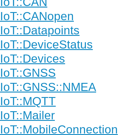
IoT::CAN
IoT::CANopen
IoT::Datapoints
IoT::DeviceStatus
IoT::Devices
IoT::GNSS
IoT::GNSS::NMEA
IoT::MQTT
IoT::Mailer
IoT::MobileConnection