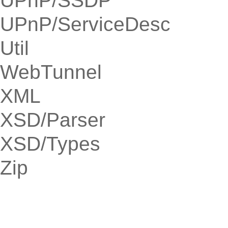
UPnP/SSDP
UPnP/ServiceDesc
Util
WebTunnel
XML
XSD/Parser
XSD/Types
Zip