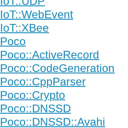
IoT::UDP
IoT::WebEvent
IoT::XBee
Poco
Poco::ActiveRecord
Poco::CodeGeneration
Poco::CppParser
Poco::Crypto
Poco::DNSSD
Poco::DNSSD::Avahi