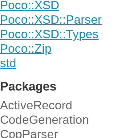
Poco::XSD
Poco::XSD::Parser
Poco::XSD::Types
Poco::Zip
std
Packages
ActiveRecord
CodeGeneration
CppParser