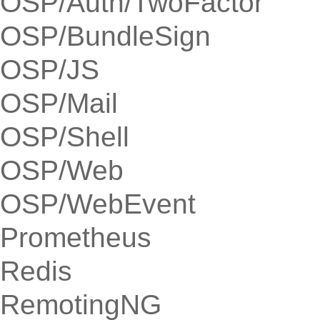
OSP/Auth/TwoFactor
OSP/BundleSign
OSP/JS
OSP/Mail
OSP/Shell
OSP/Web
OSP/WebEvent
Prometheus
Redis
RemotingNG