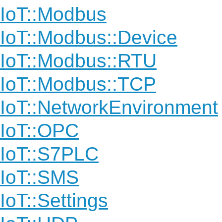
IoT::Modbus
IoT::Modbus::Device
IoT::Modbus::RTU
IoT::Modbus::TCP
IoT::NetworkEnvironment
IoT::OPC
IoT::S7PLC
IoT::SMS
IoT::Settings