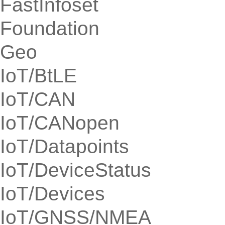
FastInfoset
Foundation
Geo
IoT/BtLE
IoT/CAN
IoT/CANopen
IoT/Datapoints
IoT/DeviceStatus
IoT/Devices
IoT/GNSS/NMEA