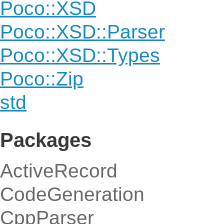
Poco::XSD
Poco::XSD::Parser
Poco::XSD::Types
Poco::Zip
std
Packages
ActiveRecord
CodeGeneration
CppParser