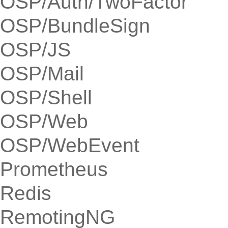
OSP/Auth/TwoFactor
OSP/BundleSign
OSP/JS
OSP/Mail
OSP/Shell
OSP/Web
OSP/WebEvent
Prometheus
Redis
RemotingNG