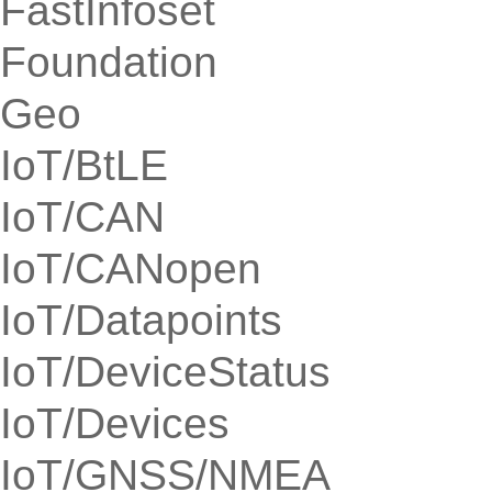
FastInfoset
Foundation
Geo
IoT/BtLE
IoT/CAN
IoT/CANopen
IoT/Datapoints
IoT/DeviceStatus
IoT/Devices
IoT/GNSS/NMEA