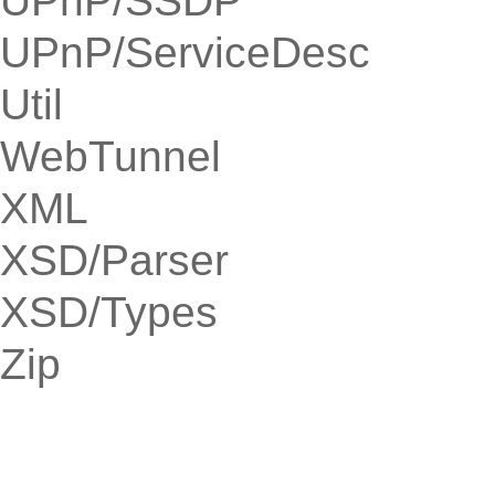
UPnP/SSDP
UPnP/ServiceDesc
Util
WebTunnel
XML
XSD/Parser
XSD/Types
Zip