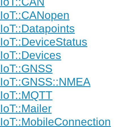
IoT::CAN
IoT::CANopen
IoT::Datapoints
IoT::DeviceStatus
IoT::Devices
IoT::GNSS
IoT::GNSS::NMEA
IoT::MQTT
IoT::Mailer
IoT::MobileConnection