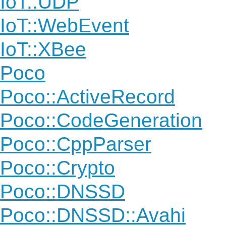
IoT::UDP
IoT::WebEvent
IoT::XBee
Poco
Poco::ActiveRecord
Poco::CodeGeneration
Poco::CppParser
Poco::Crypto
Poco::DNSSD
Poco::DNSSD::Avahi