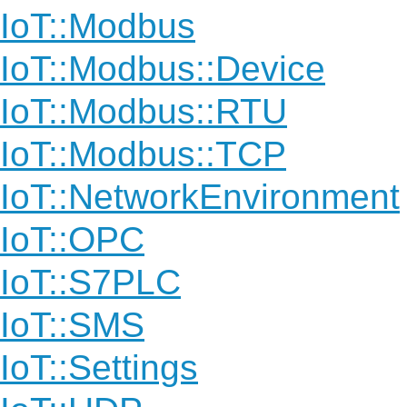
IoT::Modbus
IoT::Modbus::Device
IoT::Modbus::RTU
IoT::Modbus::TCP
IoT::NetworkEnvironment
IoT::OPC
IoT::S7PLC
IoT::SMS
IoT::Settings