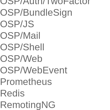
OSP/Auth/TwoFactor
OSP/BundleSign
OSP/JS
OSP/Mail
OSP/Shell
OSP/Web
OSP/WebEvent
Prometheus
Redis
RemotingNG