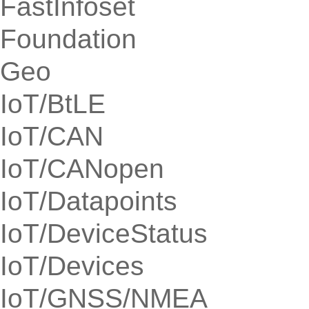
FastInfoset
Foundation
Geo
IoT/BtLE
IoT/CAN
IoT/CANopen
IoT/Datapoints
IoT/DeviceStatus
IoT/Devices
IoT/GNSS/NMEA