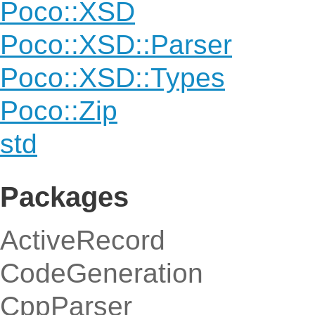
Poco::XSD
Poco::XSD::Parser
Poco::XSD::Types
Poco::Zip
std
Packages
ActiveRecord
CodeGeneration
CppParser