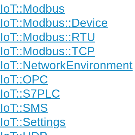
IoT::Modbus
IoT::Modbus::Device
IoT::Modbus::RTU
IoT::Modbus::TCP
IoT::NetworkEnvironment
IoT::OPC
IoT::S7PLC
IoT::SMS
IoT::Settings