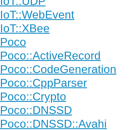
IoT::UDP
IoT::WebEvent
IoT::XBee
Poco
Poco::ActiveRecord
Poco::CodeGeneration
Poco::CppParser
Poco::Crypto
Poco::DNSSD
Poco::DNSSD::Avahi