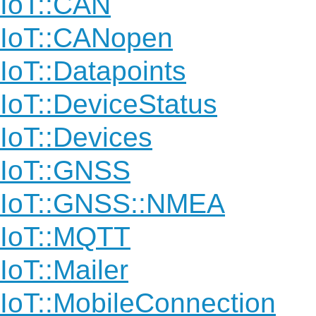
IoT::CAN
IoT::CANopen
IoT::Datapoints
IoT::DeviceStatus
IoT::Devices
IoT::GNSS
IoT::GNSS::NMEA
IoT::MQTT
IoT::Mailer
IoT::MobileConnection