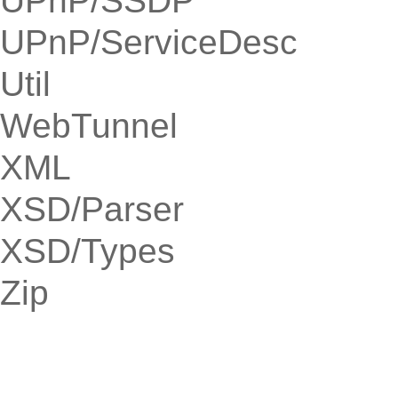
UPnP/SSDP
UPnP/ServiceDesc
Util
WebTunnel
XML
XSD/Parser
XSD/Types
Zip