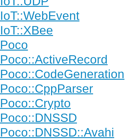
IoT::UDP
IoT::WebEvent
IoT::XBee
Poco
Poco::ActiveRecord
Poco::CodeGeneration
Poco::CppParser
Poco::Crypto
Poco::DNSSD
Poco::DNSSD::Avahi