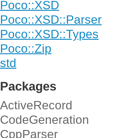
Poco::XSD
Poco::XSD::Parser
Poco::XSD::Types
Poco::Zip
std
Packages
ActiveRecord
CodeGeneration
CppParser