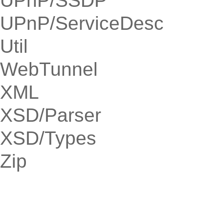
UPnP/SSDP
UPnP/ServiceDesc
Util
WebTunnel
XML
XSD/Parser
XSD/Types
Zip