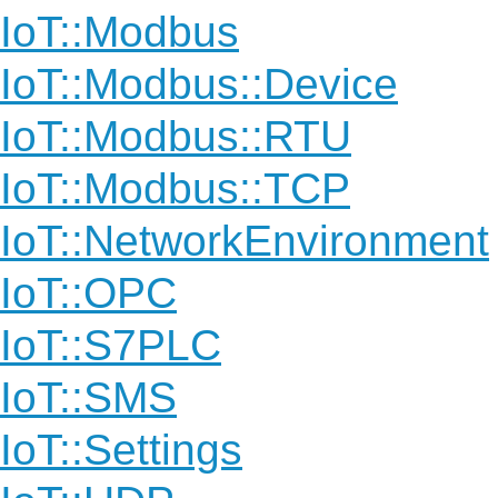
IoT::Modbus
IoT::Modbus::Device
IoT::Modbus::RTU
IoT::Modbus::TCP
IoT::NetworkEnvironment
IoT::OPC
IoT::S7PLC
IoT::SMS
IoT::Settings