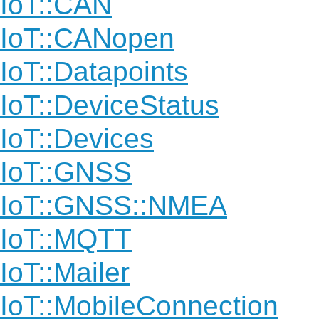
IoT::CAN
IoT::CANopen
IoT::Datapoints
IoT::DeviceStatus
IoT::Devices
IoT::GNSS
IoT::GNSS::NMEA
IoT::MQTT
IoT::Mailer
IoT::MobileConnection