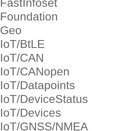
FastInfoset
Foundation
Geo
IoT/BtLE
IoT/CAN
IoT/CANopen
IoT/Datapoints
IoT/DeviceStatus
IoT/Devices
IoT/GNSS/NMEA