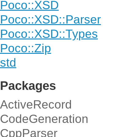
Poco::XSD
Poco::XSD::Parser
Poco::XSD::Types
Poco::Zip
std
Packages
ActiveRecord
CodeGeneration
CppParser