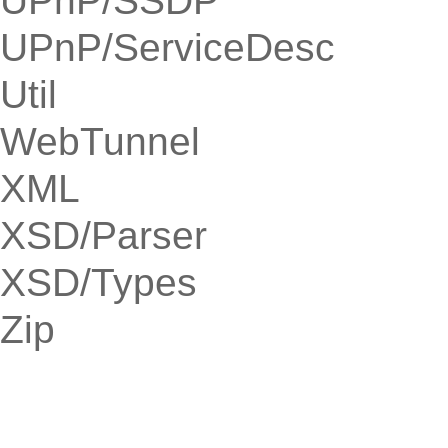
UPnP/SSDP
UPnP/ServiceDesc
Util
WebTunnel
XML
XSD/Parser
XSD/Types
Zip