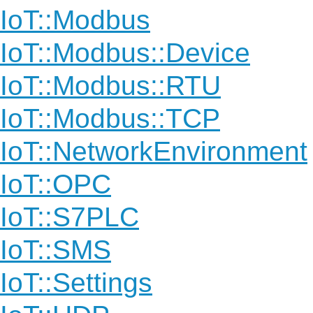
IoT::Modbus
IoT::Modbus::Device
IoT::Modbus::RTU
IoT::Modbus::TCP
IoT::NetworkEnvironment
IoT::OPC
IoT::S7PLC
IoT::SMS
IoT::Settings