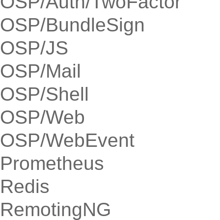
OSP/Auth/TwoFactor
OSP/BundleSign
OSP/JS
OSP/Mail
OSP/Shell
OSP/Web
OSP/WebEvent
Prometheus
Redis
RemotingNG