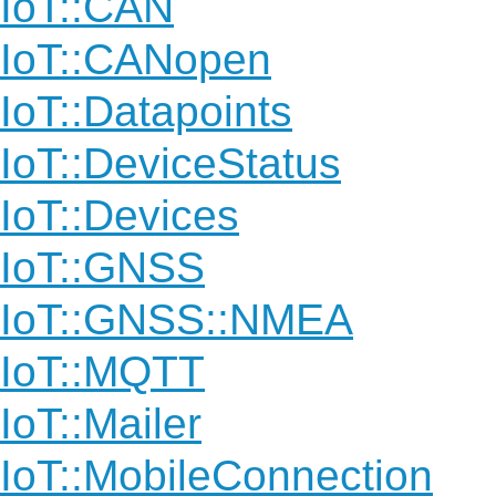
IoT::CAN
IoT::CANopen
IoT::Datapoints
IoT::DeviceStatus
IoT::Devices
IoT::GNSS
IoT::GNSS::NMEA
IoT::MQTT
IoT::Mailer
IoT::MobileConnection