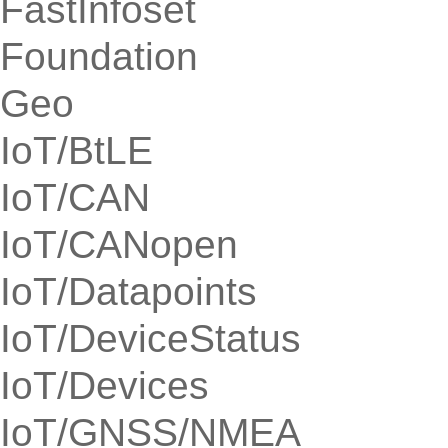
FastInfoset
Foundation
Geo
IoT/BtLE
IoT/CAN
IoT/CANopen
IoT/Datapoints
IoT/DeviceStatus
IoT/Devices
IoT/GNSS/NMEA