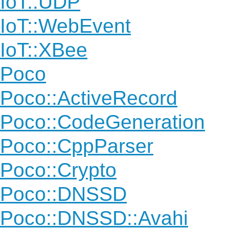
IoT::UDP
IoT::WebEvent
IoT::XBee
Poco
Poco::ActiveRecord
Poco::CodeGeneration
Poco::CppParser
Poco::Crypto
Poco::DNSSD
Poco::DNSSD::Avahi