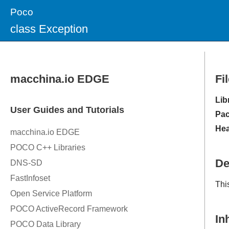
Poco
class Exception
Fi
Lib
Pac
Hea
De
Thi
In