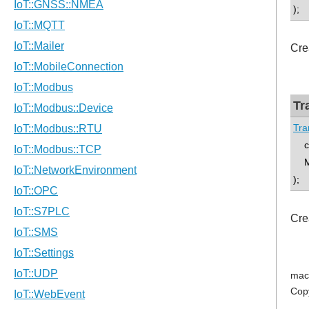
);
Cre
Tr
Tra
con
MY
);
Cre
mac
Cop