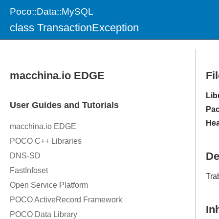
Poco::Data::MySQL
class TransactionException
Fi
Lib
Pac
Hea
De
Tra
In