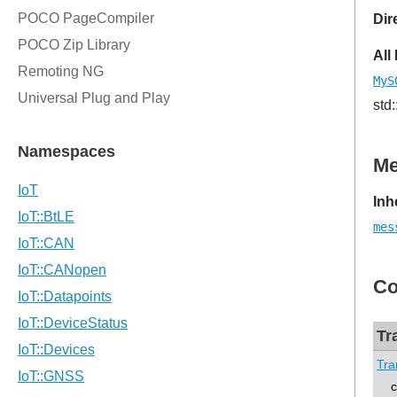
Dir
All
MyS
std
M
Inh
mes
Co
Tr
Tra
con