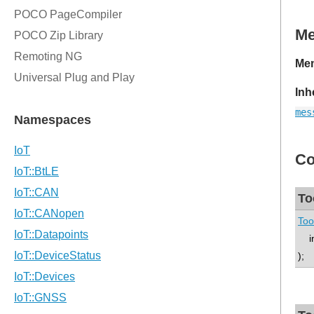
M
Mem
Inh
mes
Co
To
Too
int
);