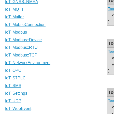
To
Too
co
);
To
Too
con
int
);
To
Too
con
con