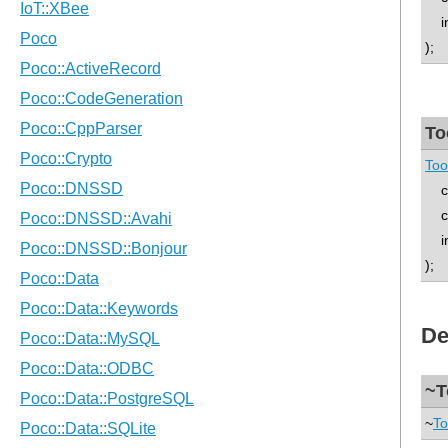
int
);
To
Too
con
co
int
);
De
~T
~
To