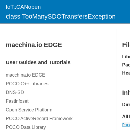
IoT::CANopen
class TooManySDOTransfersException
Fi
Lib
Pac
Hea
In
Dir
All
Poc