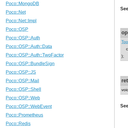
See
op
Too
co
);
re
voi
See