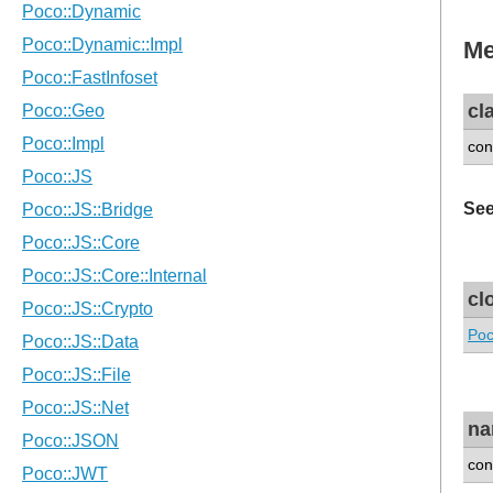
Me
cl
con
See
cl
Poc
n
con