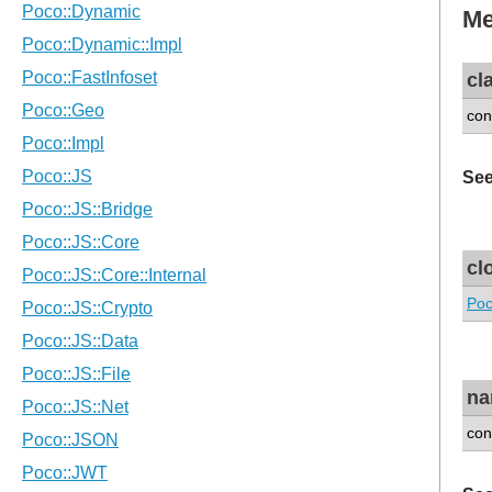
Me
cl
con
See
cl
Poc
n
con