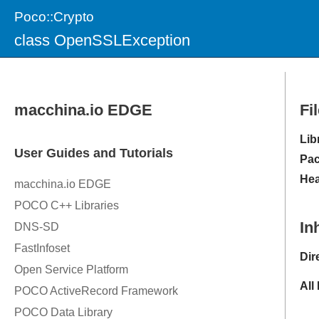
Poco::Crypto
class OpenSSLException
Fi
Lib
Pac
Hea
In
Dir
All