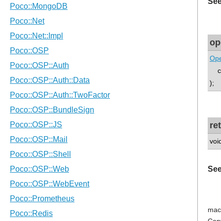
See
op
Op
co
);
re
voi
See
mac