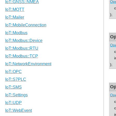
Op
co
);
Op
Op
con
int
);
Op
Op
con
con
int