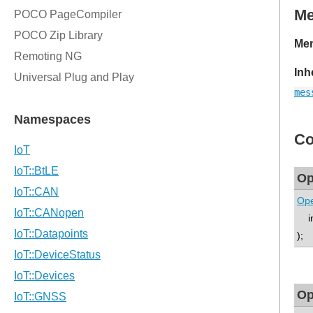
M
Mem
Inh
mes
Co
Op
Op
int
);
Op