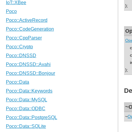
);
Op
Op
con
co
int
);
De
~O
~
O