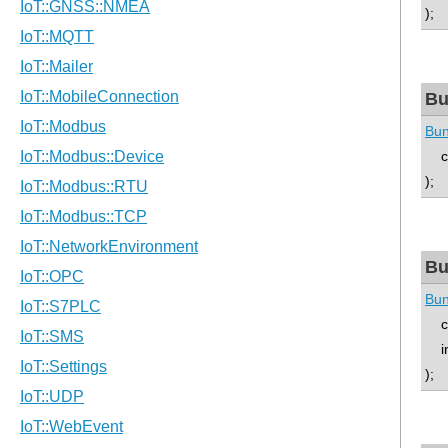
);
Bu
Bun
co
);
Bu
Bun
con
int
);