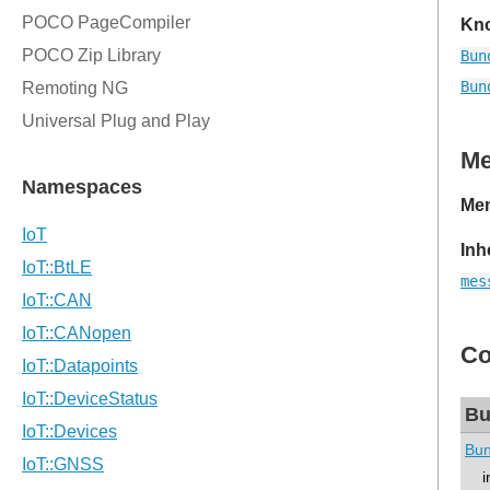
Kno
Bun
Bun
M
Mem
Inh
mes
Co
Bu
Bun
int