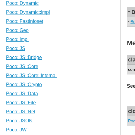
~B
~
Bu
Me
cl
con
See
cl
Poc