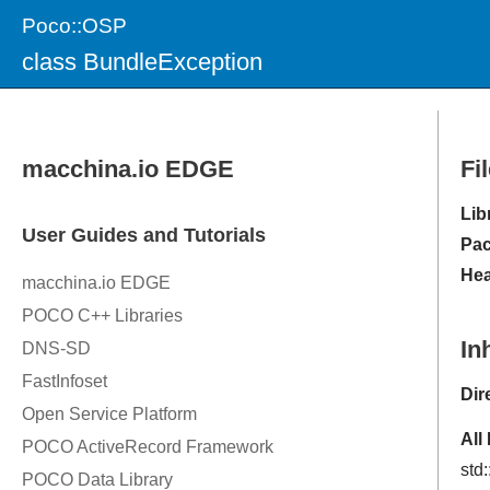
Poco::OSP
class BundleException
Fi
Lib
Pac
Hea
In
Dir
All
std