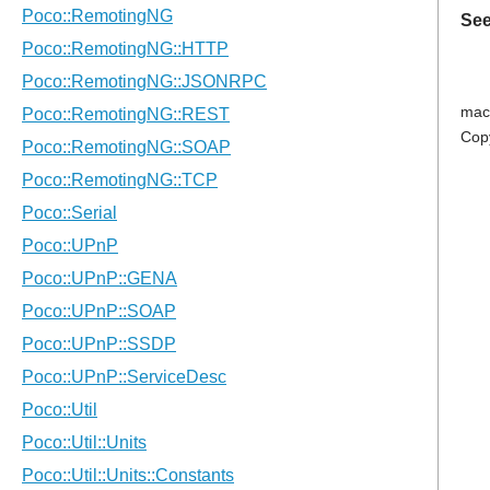
See
mac
Cop