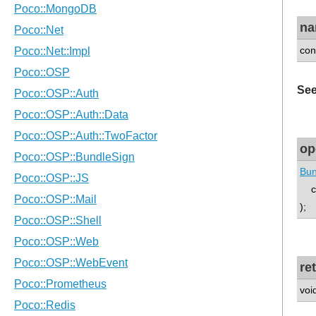
n
con
See
op
Bun
co
);
re
voi