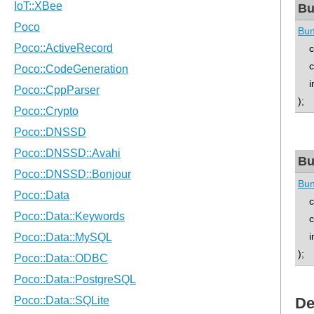
Bu
Bun
con
con
int
);
Bu
Bun
con
co
int
);
De