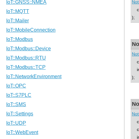
Not
co
);
No
Not
con
int
);
No
Not
con
con
int