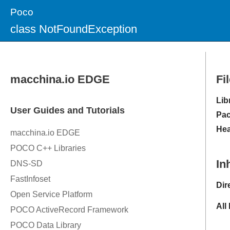
Poco
class NotFoundException
Fi
Lib
Pac
Hea
In
Dir
All