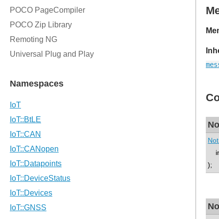
M
Mem
Inh
mes
Co
No
Not
int
);
No