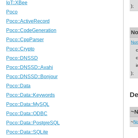
);
No
Not
con
co
int
);
De
~N
~
No