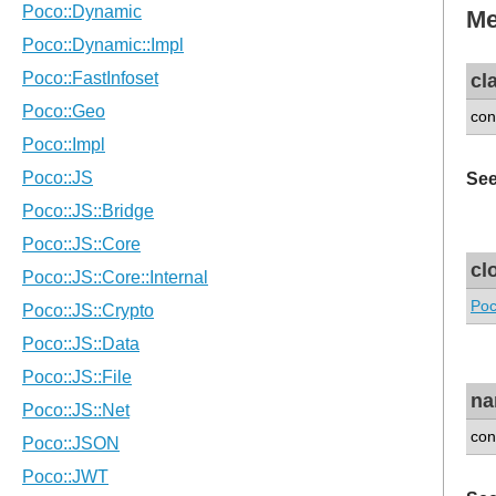
Me
cl
con
See
cl
Poc
n
con