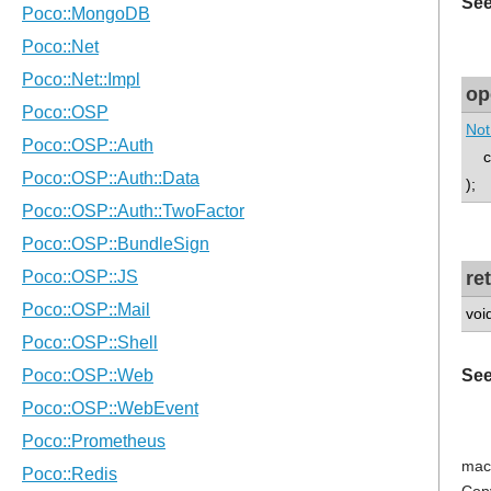
See
op
Not
co
);
re
voi
See
mac