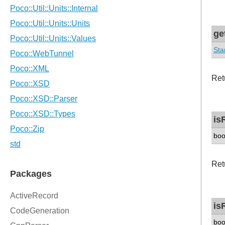
ge
Sta
Ret
is
boo
Ret
is
boo