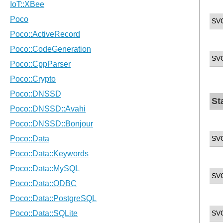
SV
SV
St
SV
SV
SV