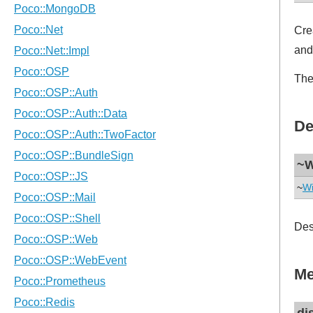
Cre
and
The
De
~W
~
Wi
Des
Me
di