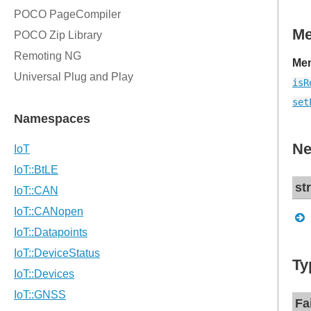
M
Mem
isR
set
Ne
st
Ty
Fa