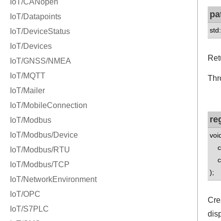
pa
std
Ret
Thr
re
voi
con
con
);
Cre
dis