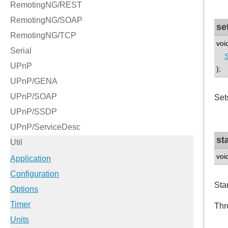
se
voi
S
);
Set
st
void
Sta
Thr