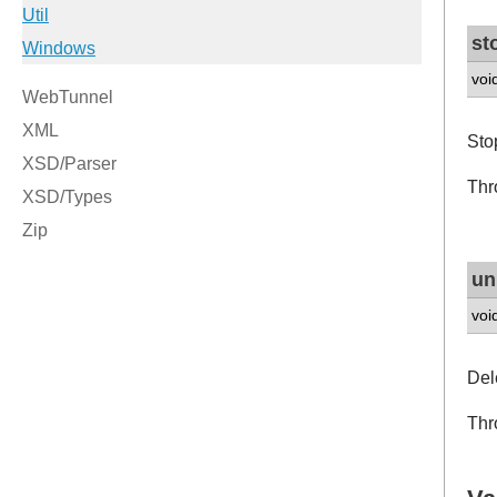
st
voi
Sto
Thr
un
voi
Del
Thr