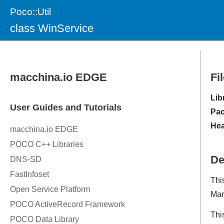
Poco::Util
class WinService
Fi
Lib
Pac
Hea
De
Thi
Man
Thi