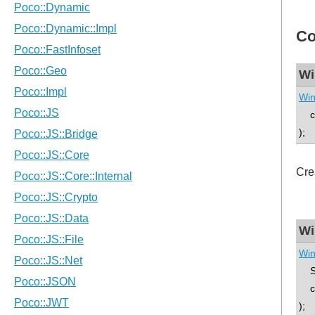
Co
Wi
Win
con
);
Cre
Wi
Win
SC
con
);