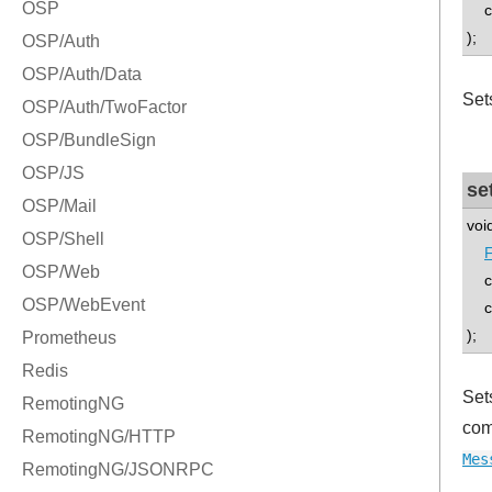
con
);
Sets
se
voi
F
con
con
);
Sets
com
Mes