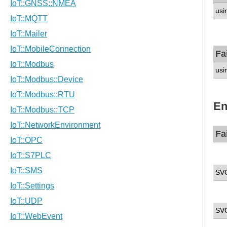
usi
Fa
usi
En
Fa
SV
SV