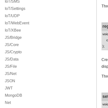
Thr
re
voi
con
);
Cre
dis
Thr
se
voi