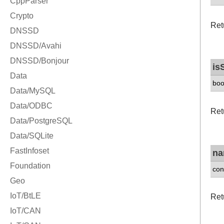
Retu
is
boo
Retu
n
con
Ret