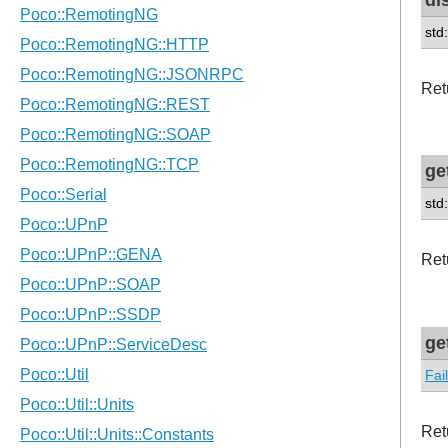
std
Ret
ge
std
Ret
ge
Fai
Ret