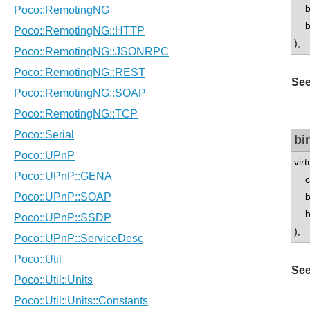
bo
bo
);
See
bi
vir
co
boo
boo
);
See