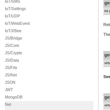
ge
int
Ret
The
ge
vir
See
ge
vir