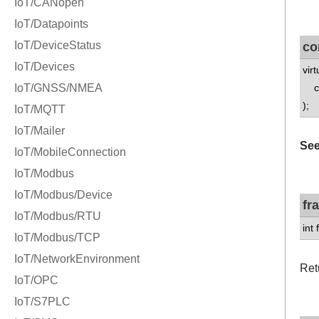
co
vir
co
);
See
fr
int
Ret