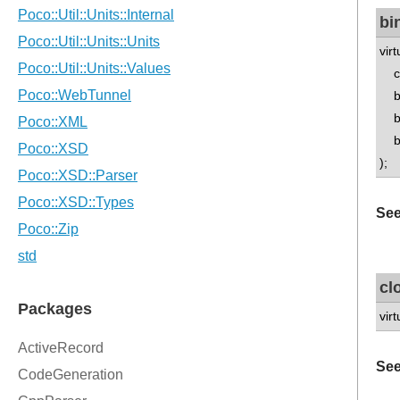
bi
vir
co
bo
boo
bo
);
See
cl
virt
See