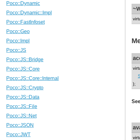
~W
virt
Me
ac
vir
);
See
av
virt