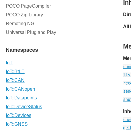
In
Dir
All
M
Mem
con
lis
rec
sen
shu
Inh
che
get