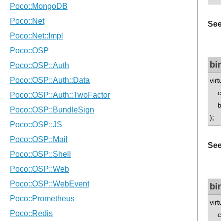
See
bi
vir
co
boo
);
See
bi
vir
co