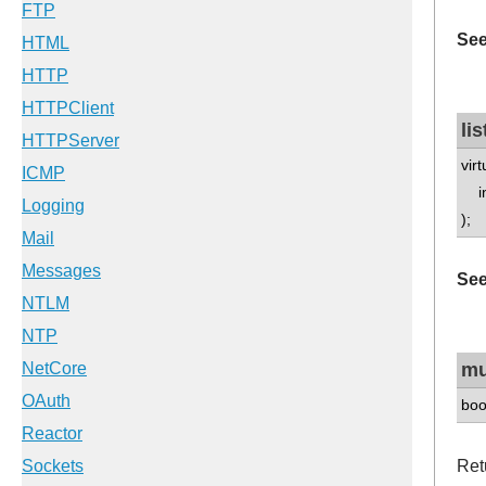
See
li
virt
int
);
See
mu
boo
Ret