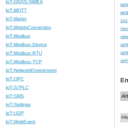
get
get
ini
rec
sen
set
set
set
En
A
FR