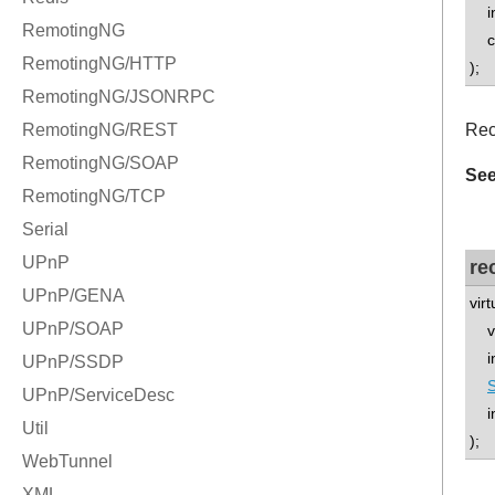
int
co
);
Rec
See
re
vir
voi
int
int
);