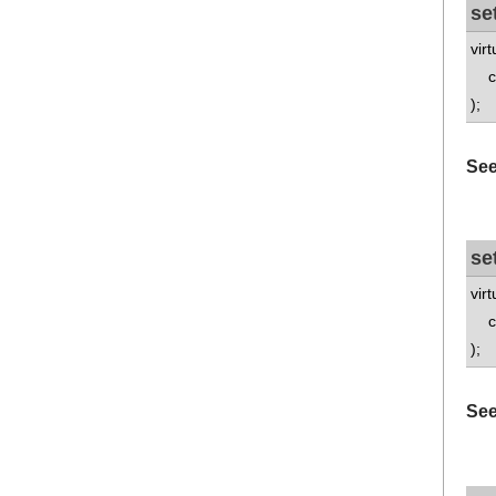
se
vir
co
);
See
se
vir
co
);
See