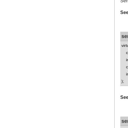
Sen
See
se
vir
con
int
co
int
);
See
se