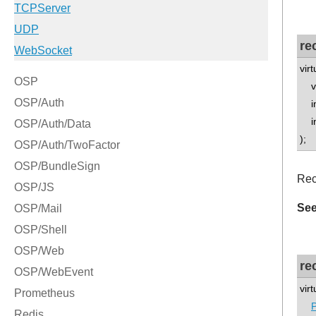
re
vir
voi
int
int
);
Rec
See
re
vir
P