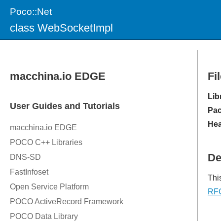
Poco::Net
class WebSocketImpl
Fi
Lib
Pac
Hea
De
Thi
RF