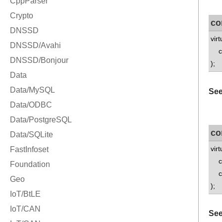
co
vir
co
);
See
co
vir
co
co
);
See