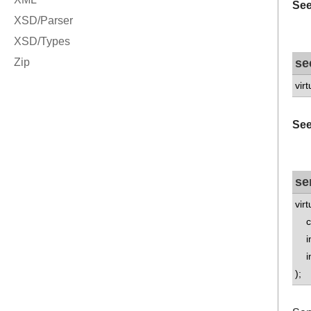
See
se
vir
See
se
vir
con
int
int
);