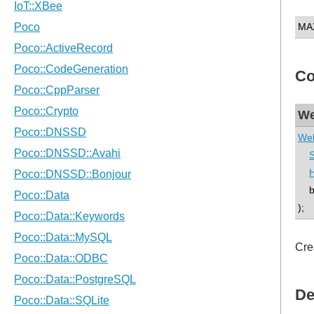
MA
Co
We
Web
bo
);
Cre
De