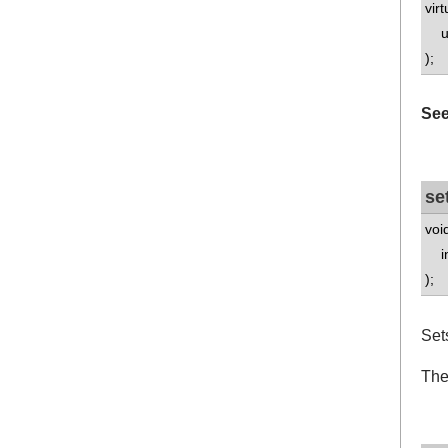
vir
uns
);
See
se
voi
in
);
Set
The