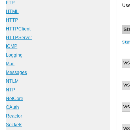
Use
St
Sta
WS
WS
WS
WS