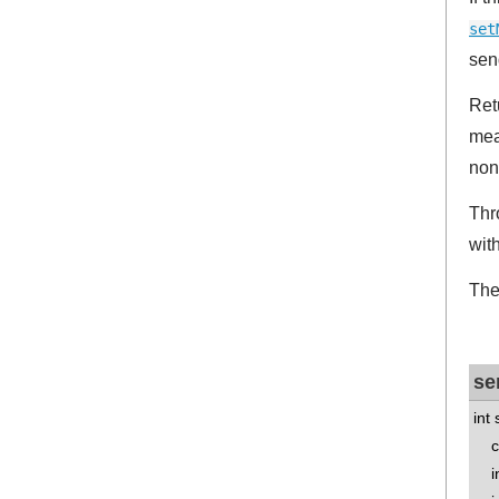
set
sen
Ret
mea
non
Thr
wit
The
se
int
con
int