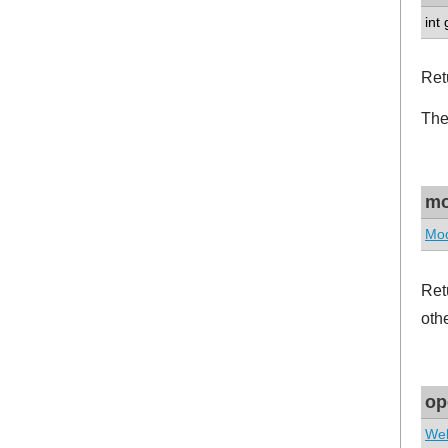
int
Ret
The
m
Mo
Ret
oth
op
We