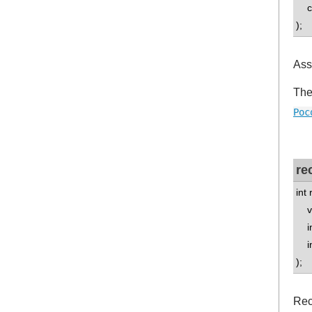
co
);
Ass
The
Poc
re
int
voi
int
int
);
Rec