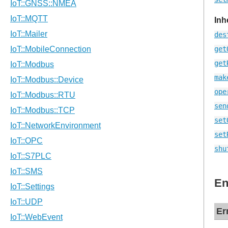
Inh
des
get
get
mak
ope
sen
set
set
shu
En
Er