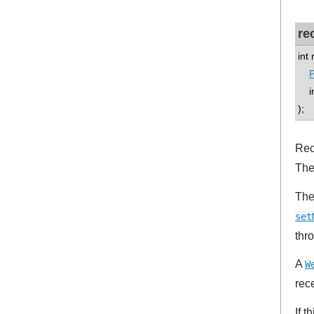
re
int
P
int
);
Rec
The
The
set
thr
A
W
rec
If 