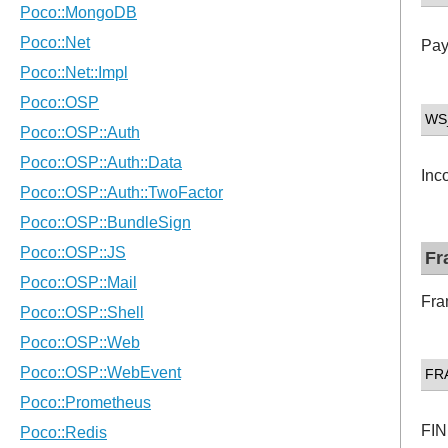
Pay
WS
Inc
Fr
Fra
FR
FIN