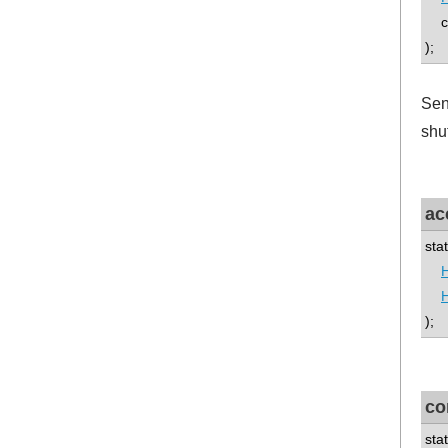
con
);
Sen
shu
ac
sta
);
co
sta