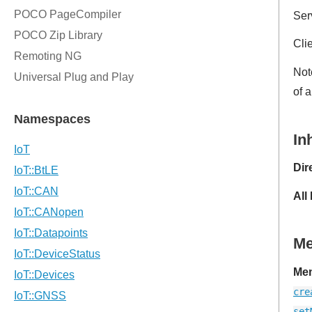
Ser
Cli
Not
of 
In
Dir
All
M
Mem
cre
set