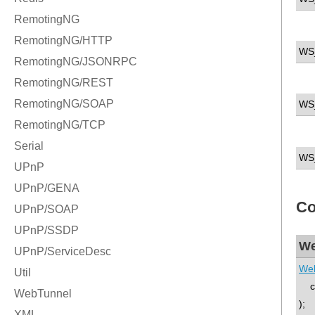
WS
WS
WS
Co
We
We
co
);