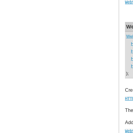
Web
We
We
);
Cre
HTT
The
Add
Web