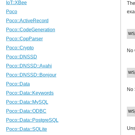
The
exac
WS
No 
WS
No 
WS
Uns