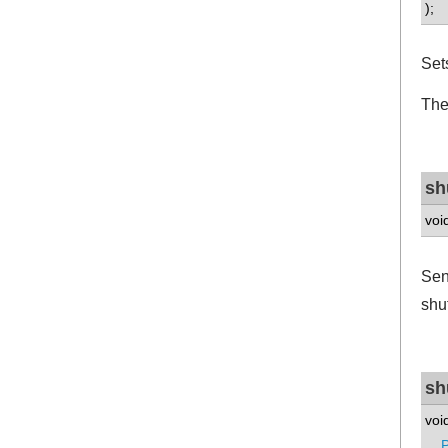
);
Set
The
sh
voi
Sen
shu
sh
voi
P