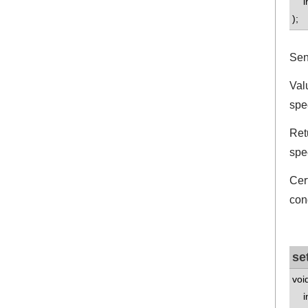
in
);
Sen
Val
spec
Ret
spe
Cer
con
se
voi
in