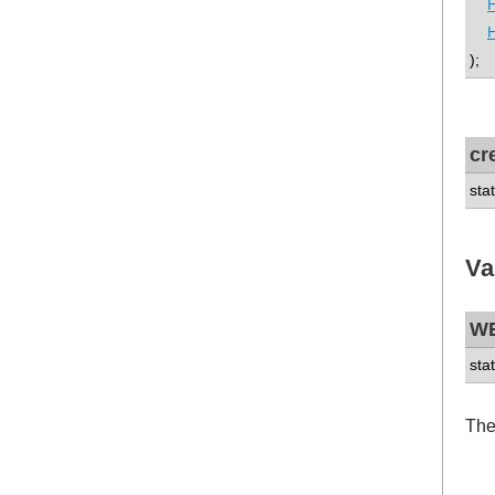
);
cr
sta
Va
W
sta
Th