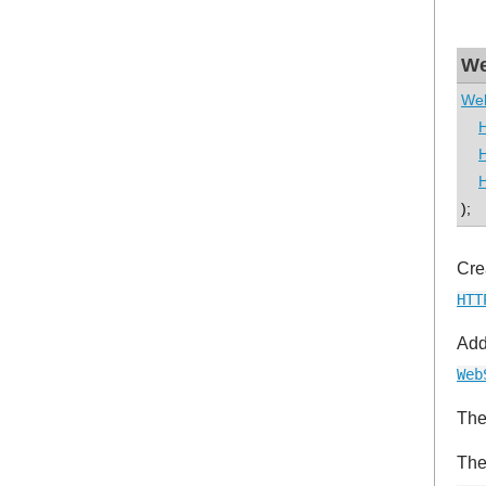
We
We
);
Cre
HTT
Add
Web
The
Th