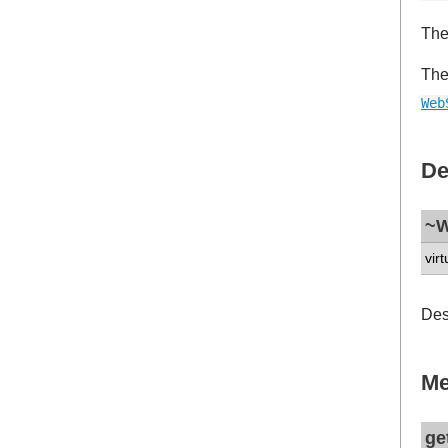
The
Th
Web
De
~W
virt
Des
Me
ge