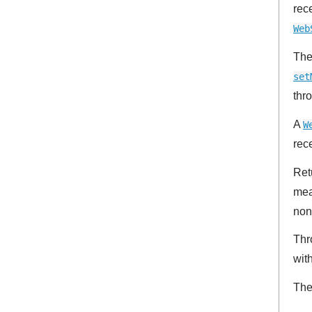
rece
Web
The
set
thr
A
W
rec
Ret
mea
non
Thr
wit
The