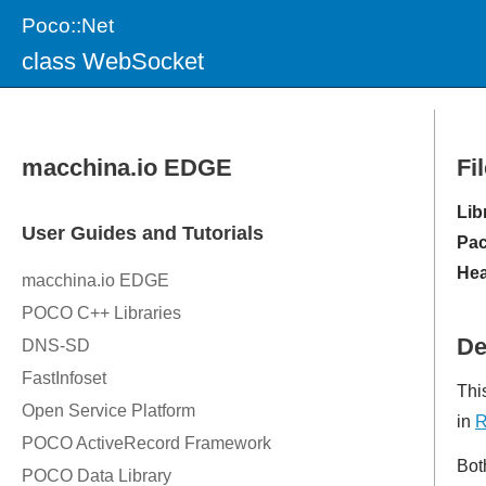
Poco::Net
class WebSocket
Fi
Lib
Pac
Hea
De
Thi
in
R
Bot