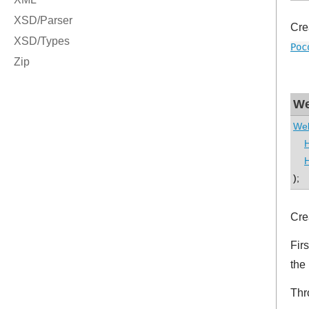
Cre
Poc
We
We
);
Cre
Firs
the
Thr