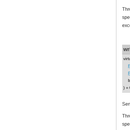
Thr
spe
exc
wr
vir
P
P
bo
) = 
Sen
Thr
spe