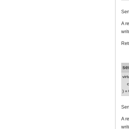
Sen
A r
wri
Ret
se
vir
co
) = 
Sen
A r
wri