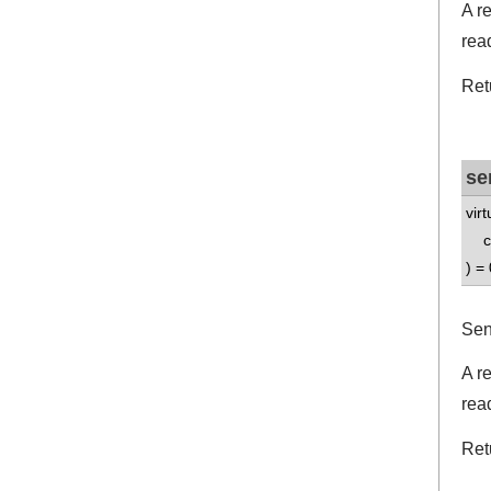
A r
rea
Ret
se
vir
co
) = 
Sen
A r
rea
Ret