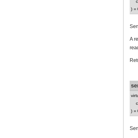
co
) = 
Sen
A r
rea
Ret
se
vir
co
) = 
Sen