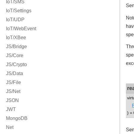
Sen
Not
hav
spe
Thr
spe
exc
re
vir
P
) = 
Sen