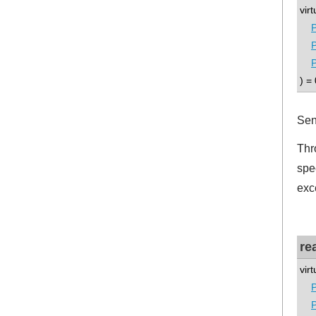
vir
P
P
P
) = 
Sen
Thr
spe
exc
re
vir
P
P