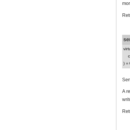
mor
Ret
se
vir
co
) = 
Sen
A r
wri
Ret