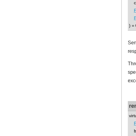
con
P
P
) = 
Sen
res
Thr
spe
exc
re
vir
P
boo