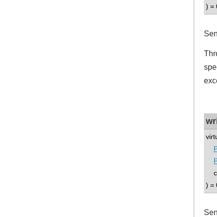
) = 
Sen
Thr
spe
exc
wr
vir
P
P
con
) = 
Sen