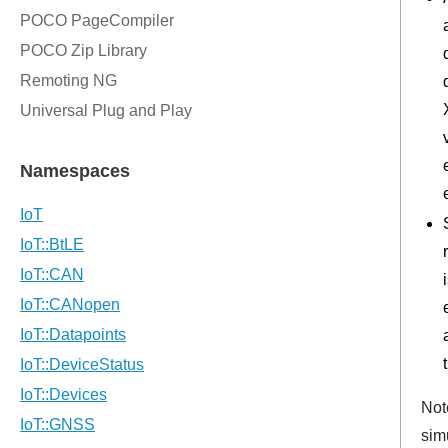
Not
sim