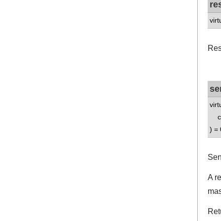
re
virt
Res
se
vir
co
) = 
Sen
A r
mas
Ret