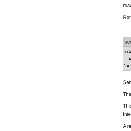
rea
Ret
se
vir
co
) = 
Sen
The 
Thi
inte
A r