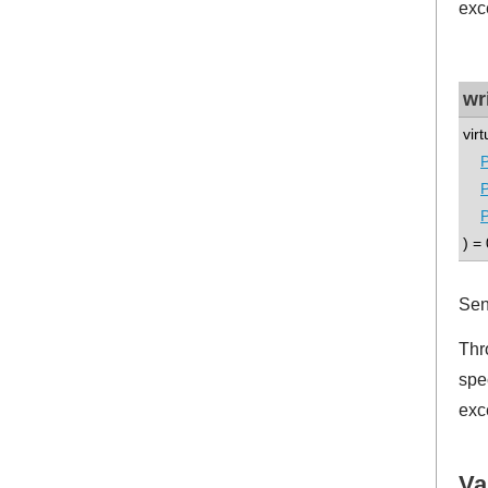
exc
wr
vir
P
P
P
) = 
Sen
Thr
spe
exc
Va