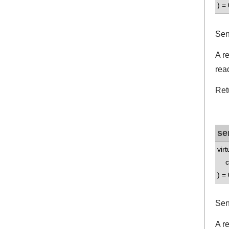
) = 
Sen
A r
rea
Ret
se
vir
co
) = 
Sen
A r