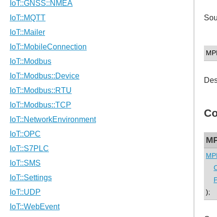
Sou
MP
Des
Co
M
MP
P
);