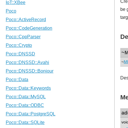
Cre
be 
tar
De
~
~
M
Des
Me
ad
voi