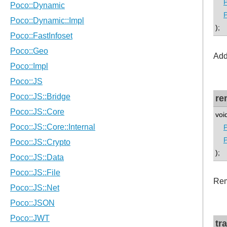
P
P
);
Add
re
voi
P
P
);
Rem
tr