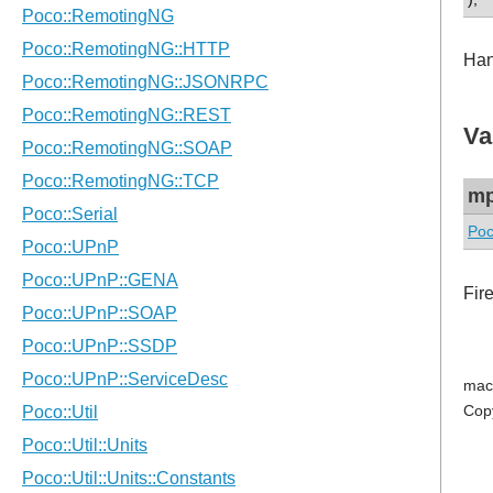
Ha
Va
mp
Poc
Fir
mac
Cop