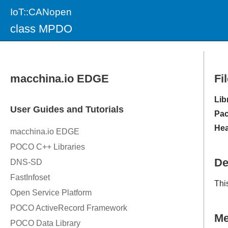
IoT::CANopen
class MPDO
Fi
Lib
Pac
Hea
De
Thi
M