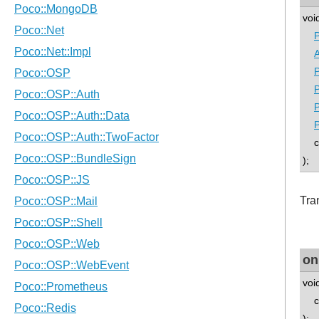
voi
P
P
P
P
P
con
);
Tra
on
voi
co
);