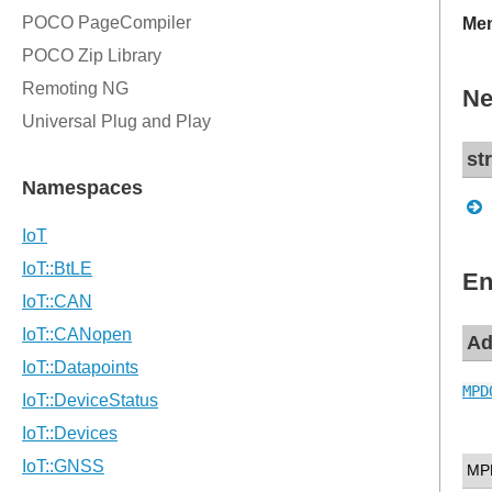
Mem
Ne
st
En
Ad
MPD
MP