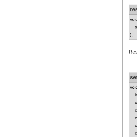
re
voi
std
);
Res
se
voi
int
co
co
co
co
co