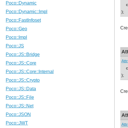
co
);
Cre
At
Att
co
);
Cre
At
Att