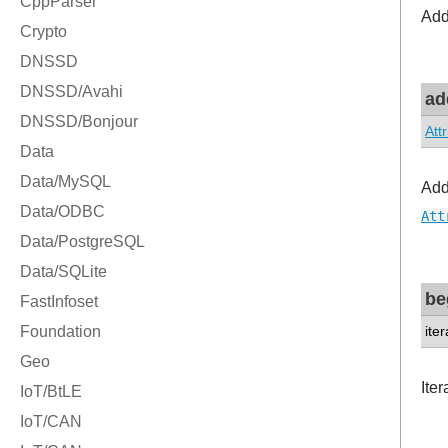
Adds
ad
Att
Add 
Att
be
ite
Iter