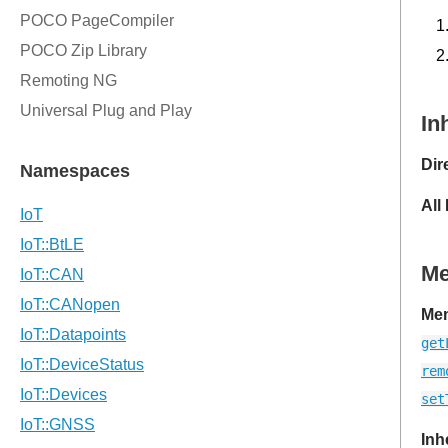
In
Dir
All
M
Mem
get
rem
set
Inh