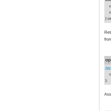
co
co
) c
Ret
from
op
Att
co
);
Ass