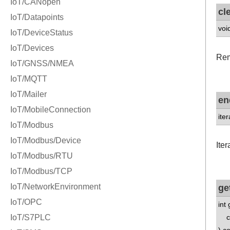
cl
voi
Rem
en
ite
Iter
ge
int
co