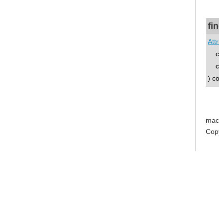
fi
Att
co
co
) c
mac
Cop