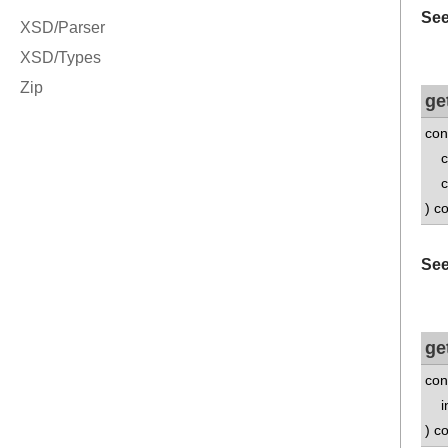
See
ge
con
co
co
) c
See
ge
con
int
) c