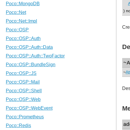
A
) n
Cre
De
~A
~
At
Des
Me
ad