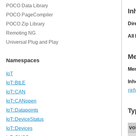
In
Dir
All
M
Mem
Inh
ref
Ty
vo