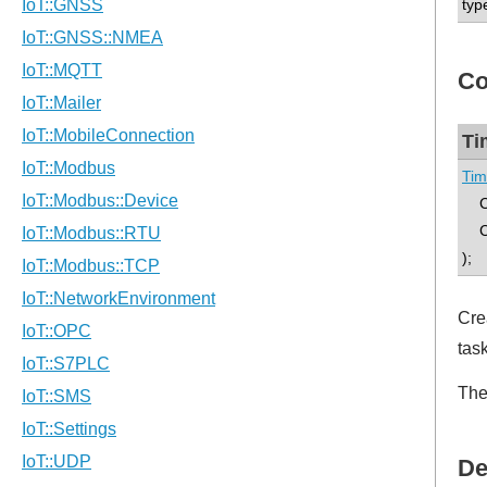
typ
Co
Ti
Tim
C 
Ca
);
Cre
task
The
De