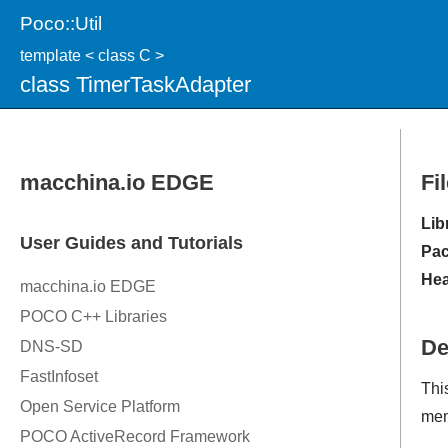
Poco::Util
template < class C >
class TimerTaskAdapter
Fi
Lib
Pac
Hea
De
Thi
mem