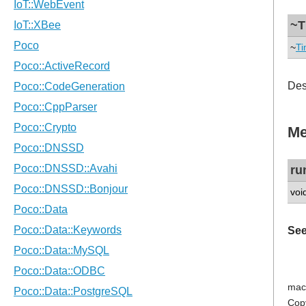
~T
~
Ti
Des
Me
ru
voi
See
mac
Cop