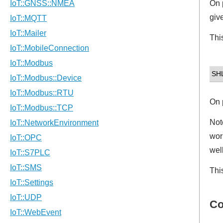
On 
giv
Thi
SH
On 
Note
wor
wel
Thi
Co