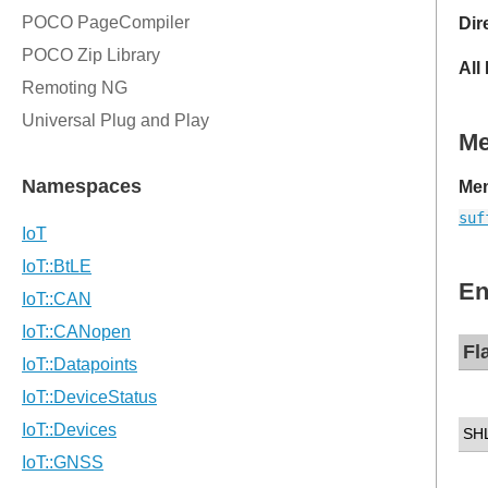
Dir
All
M
Mem
suf
En
Fl
SH