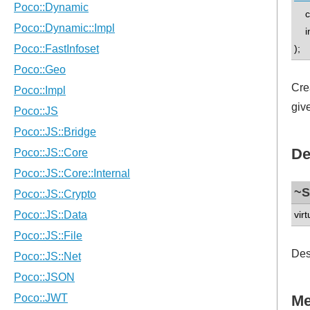
con
int
);
Cre
giv
De
~S
virt
Des
Me