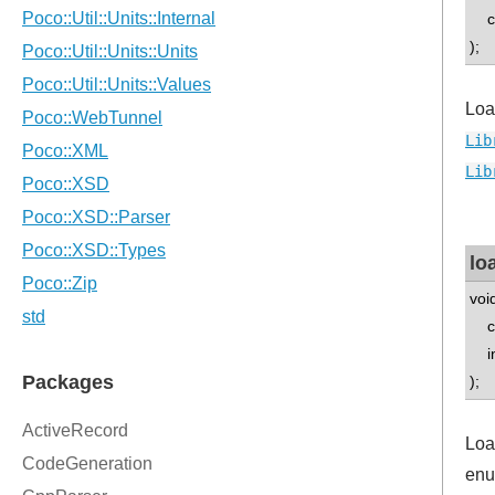
con
);
Loa
Lib
Lib
lo
voi
con
int
);
Loa
enu