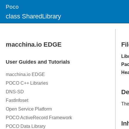
Poco
class SharedLibrary
Fi
Lib
Pac
Hea
De
Th
In