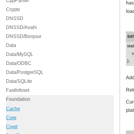
has
loa
se
sta
con
);
Add
Retu
Cur
pla