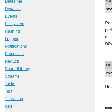
su
stat
Retu
per
a li
DP
un
voi
Unl
mac