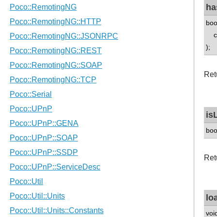
ha
boo
con
);
Ret
is
boo
Ret
lo
voi