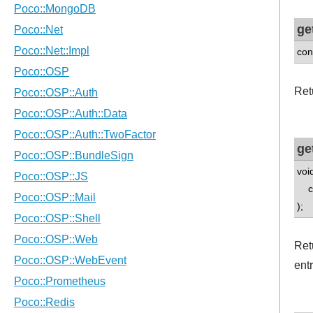
ge
con
Retu
ge
voi
con
);
Ret
ent