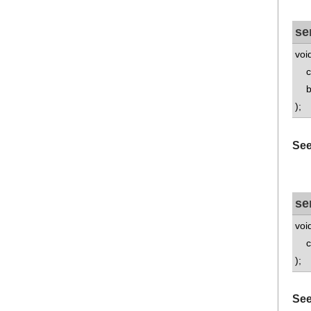
se
voi
con
boo
);
See
se
voi
con
);
See