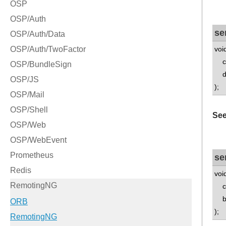
se
voi
con
do
);
See
se
voi
con
bo
);