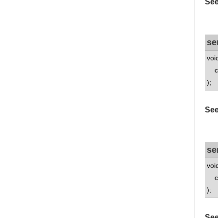
See
se
voi
con
);
See
se
voi
con
);
See