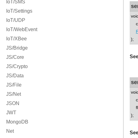
se
voi
con
P
);
See
se
voi
con
flo
);
See