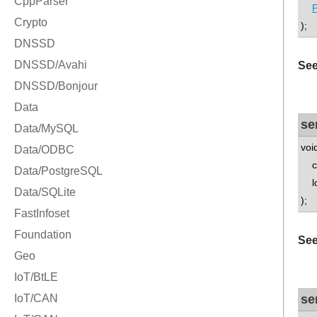
P
);
See
se
voi
con
lo
);
See
se