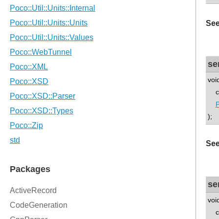
See
se
voi
con
P
);
See
se
voi
con