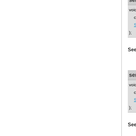
se
voi
con
S
);
See
se
voi
con
S
);
See