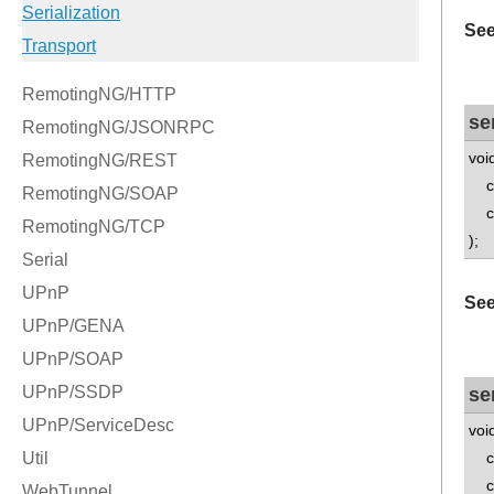
See
se
voi
con
ch
);
See
se
voi
con
con