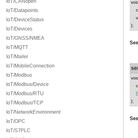
voi
con
uns
);
See
se
voi
con
P
);
See