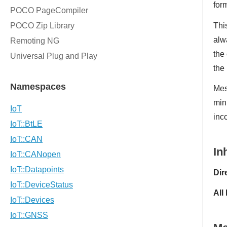
for
Thi
alw
the
the
Mes
min
inco
In
Dir
All