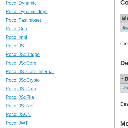
Co
Bi
Bin
Cre
De
~B
~
Bi
Des
Me