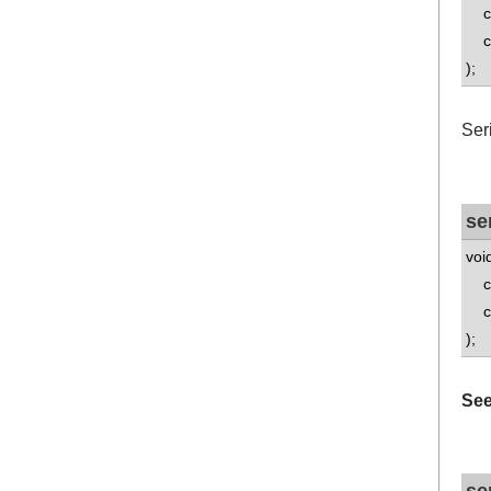
con
con
);
Seri
se
voi
con
co
);
See