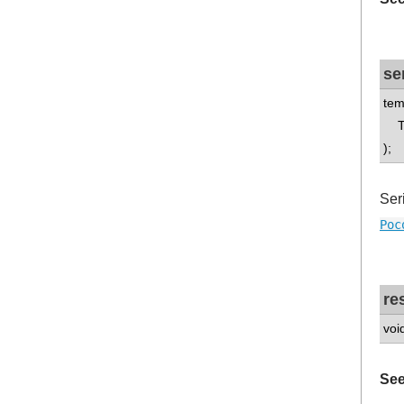
se
tem
T 
);
Ser
Poc
re
voi
See