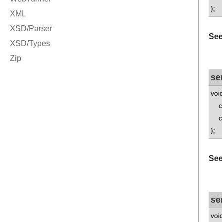
);
See
se
voi
con
con
);
See
se
voi