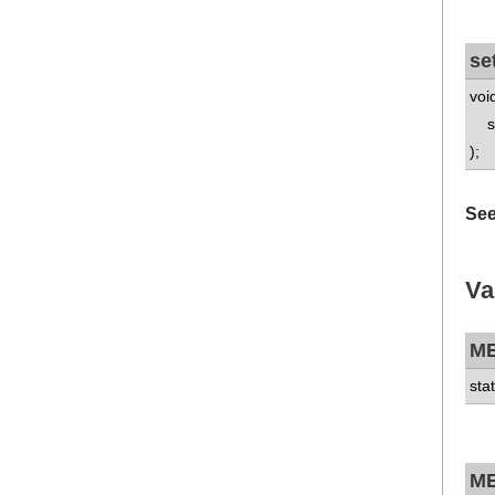
se
voi
std
);
See
Va
M
sta
M