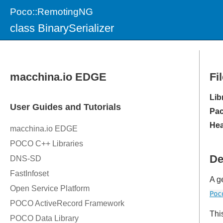
Poco::RemotingNG
class BinarySerializer
Fi
Lib
Pac
Hea
De
A g
Poc
Thi