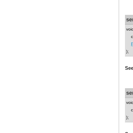
se
voi
con
P
);
See
se
voi
con
);