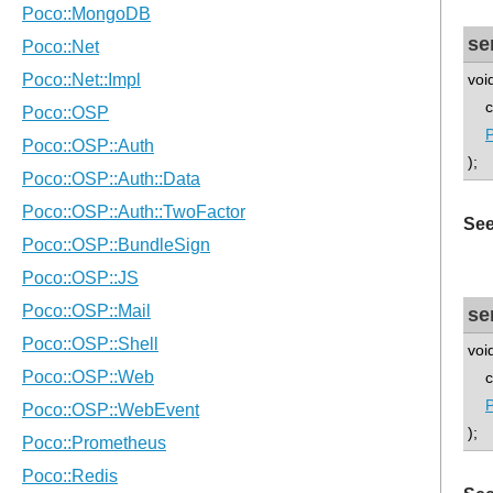
se
voi
con
P
);
See
se
voi
con
P
);