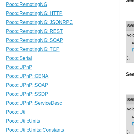
See
se
voi
con
P
);
See
se
voi
con
P
);