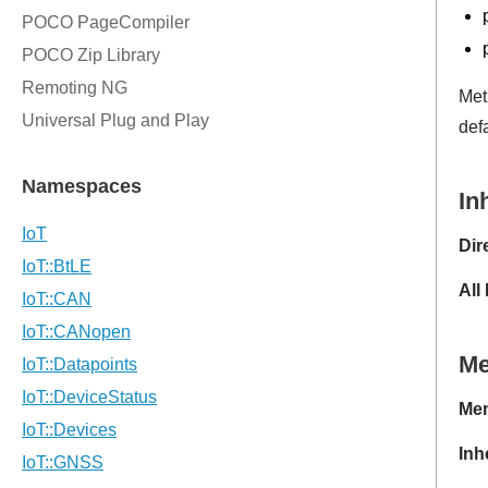
Met
defa
In
Dir
All
M
Mem
Inh