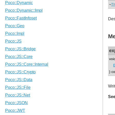
~
Th
Des
Me
ex
voi
E
) c
Wri
See