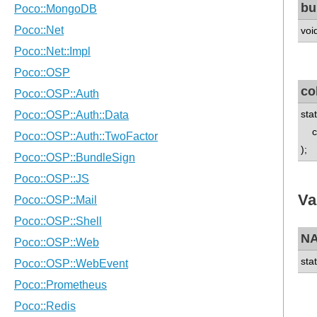
bu
voi
co
sta
con
);
Va
N
sta