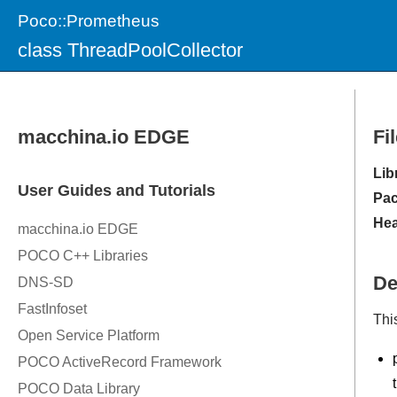
Poco::Prometheus
class ThreadPoolCollector
Fi
Lib
Pac
Hea
De
Thi