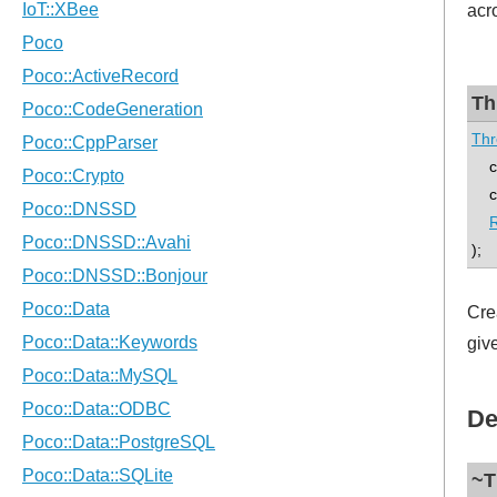
acr
Th
Thr
con
co
R
);
Cre
giv
De
~T