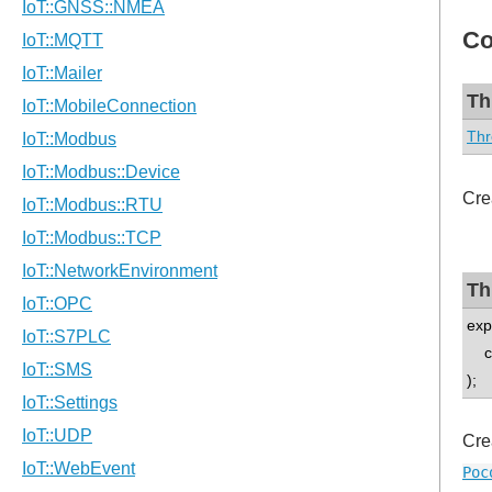
Co
Th
Thr
Cre
Th
exp
co
);
Cre
Poc