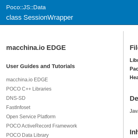
Poco::JS::Data
class SessionWrapper
Fi
Lib
Pac
Hea
De
Jav
In