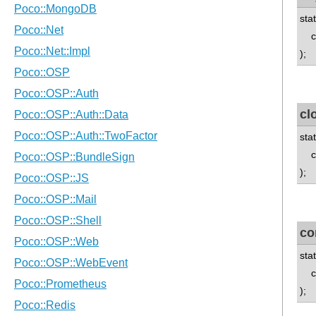
sta
con
);
cl
sta
con
);
co
sta
con
);