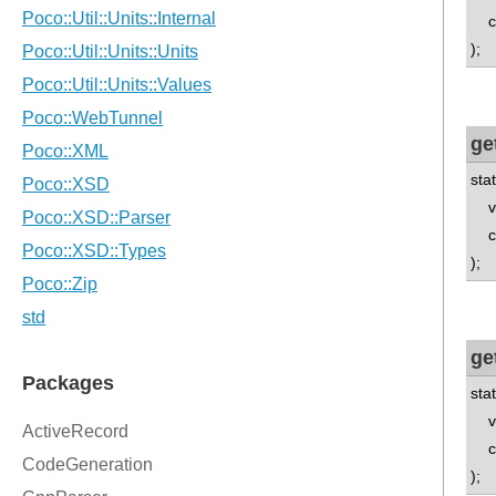
con
);
ge
sta
v8:
con
);
ge
sta
v8:
con
);