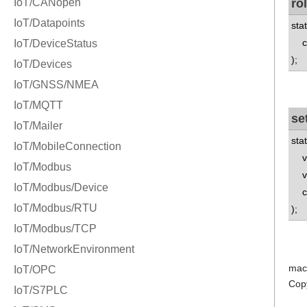
ro
sta
con
);
se
sta
v8:
v8:
con
);
mac
Cop