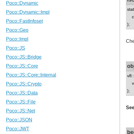
sta
con
);
Che
ob
v8:
v8:
);
See
be