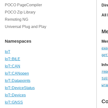
Dir
All
M
Mem
exe
get
Inh
rep
toS
wra
Co