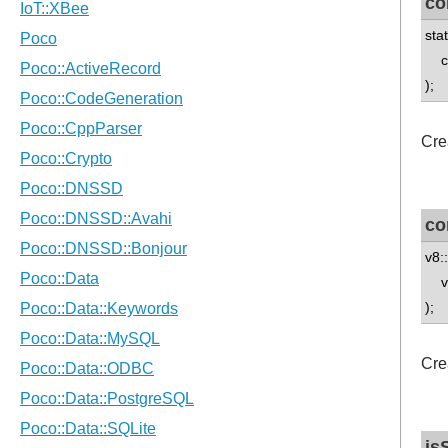
co
sta
con
);
Cre
co
v8:
v8:
);
Cre
is