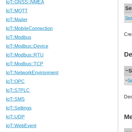
Se
Ses
Cre
De
~S
~
Se
Des
Me