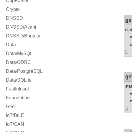
ge
sta
v8:
con
);
ge
sta
v8:
con
);