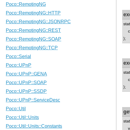
ex
sta
con
);
ex
sta
con
);
ge
sta
v8: