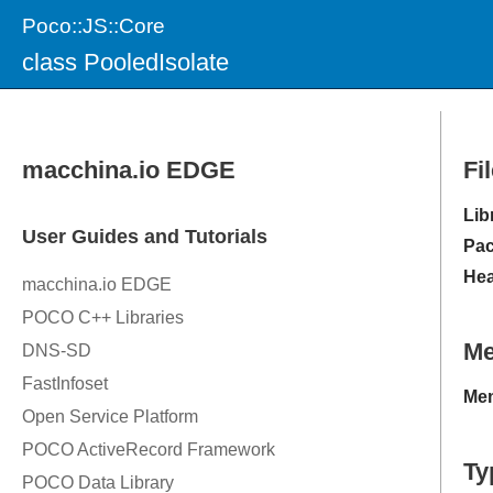
Poco::JS::Core
class PooledIsolate
Fi
Lib
Pac
Hea
M
Mem
Ty