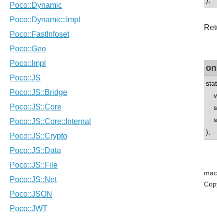
);
Ret
on
sta
voi
std
std
);
mac
Cop