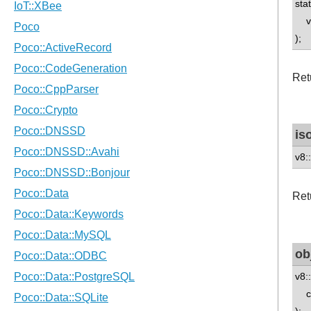
sta
v8:
);
Ret
is
v8::
Ret
ob
v8:
con