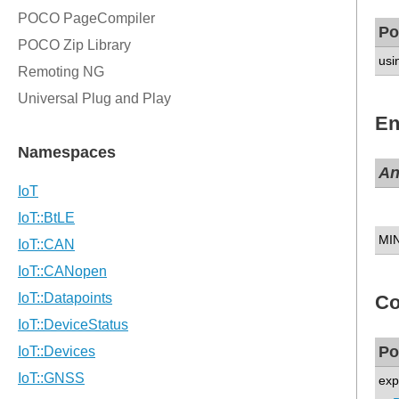
Po
usi
En
A
MI
Co
Po
exp