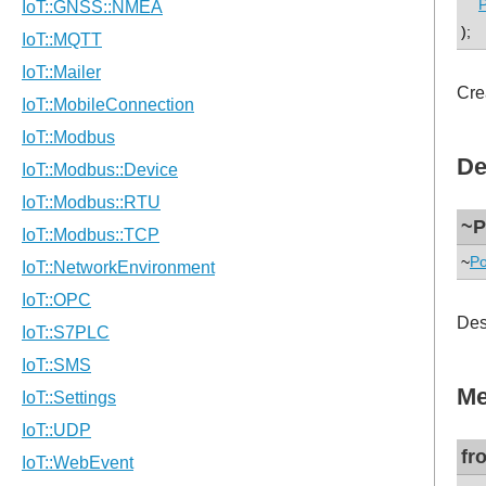
P
);
Cre
De
~P
~
Po
Des
Me
fr