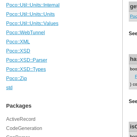
ge
Poc
See
ha
boo
P
) c
See
is
boo