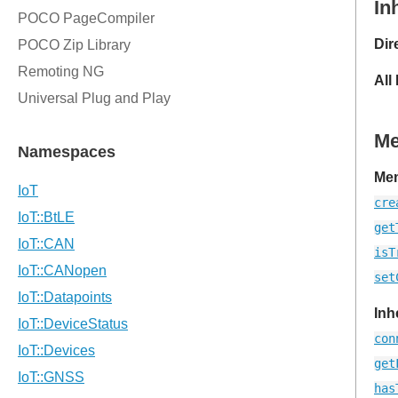
In
Dir
All
M
Mem
cre
get
isT
set
Inh
con
get
has