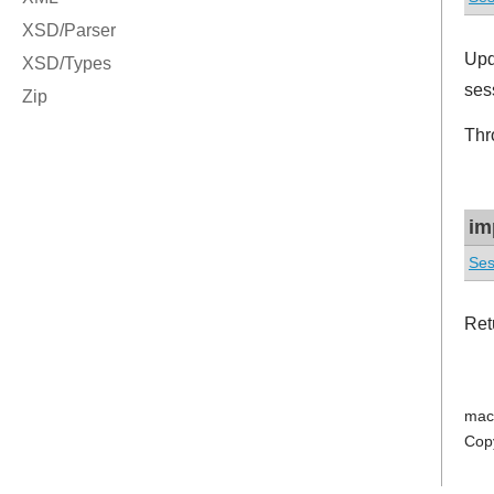
Upd
sess
Thr
im
Ses
Ret
mac
Cop