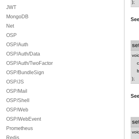
);
See
se
voi
con
bo
);
See
se
voi