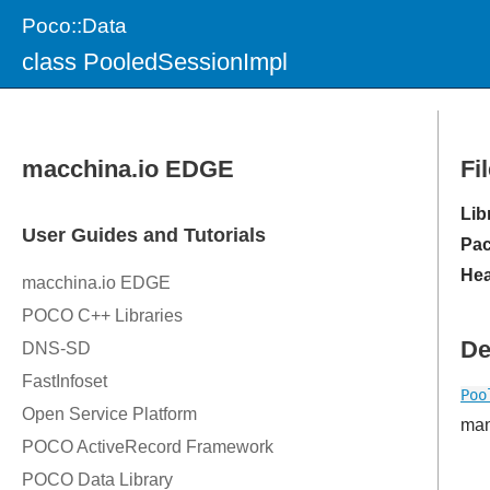
Poco::Data
class PooledSessionImpl
Fi
Lib
Pac
Hea
De
Poo
man