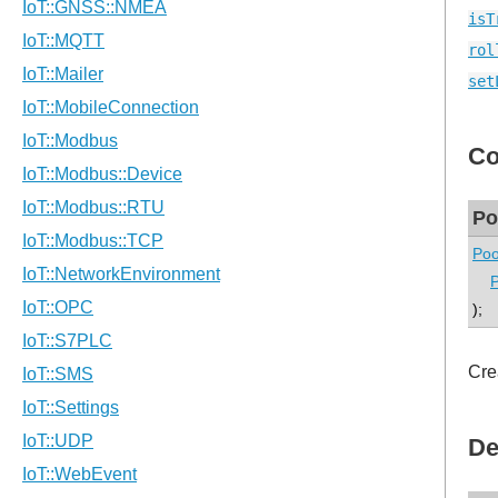
isT
rol
set
Co
Po
Poo
);
Cre
De