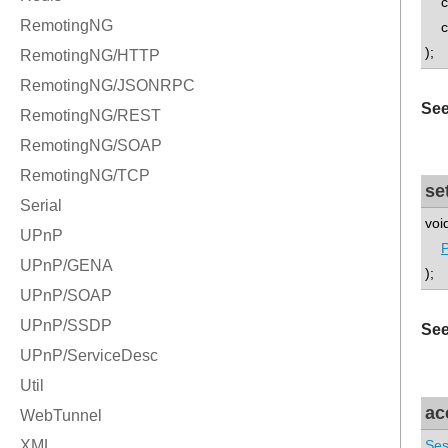
con
co
);
See
se
voi
P
);
See
ac
Ses