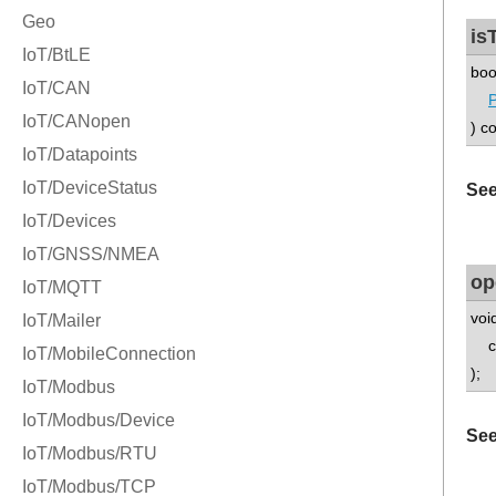
is
boo
P
) c
See
op
voi
con
);
See