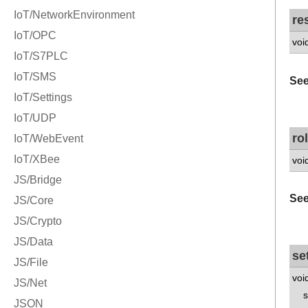
re
voi
See
ro
voi
See
se
voi
std