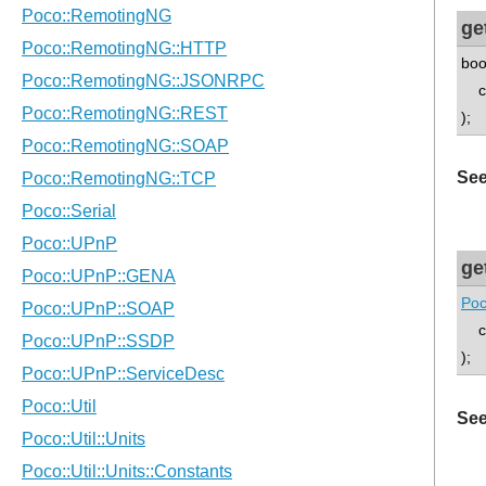
ge
boo
con
);
See
ge
Poc
con
);
See