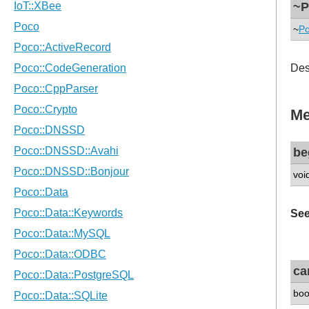
~P
~
Po
Des
Me
be
voi
See
ca
boo