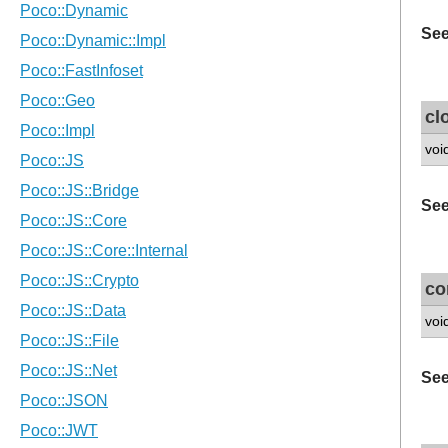
See
cl
voi
See
co
voi
See