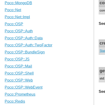
co
con
See
cr
Sta
ge
std
See