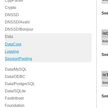
See
is
boo
See
is
boo
See