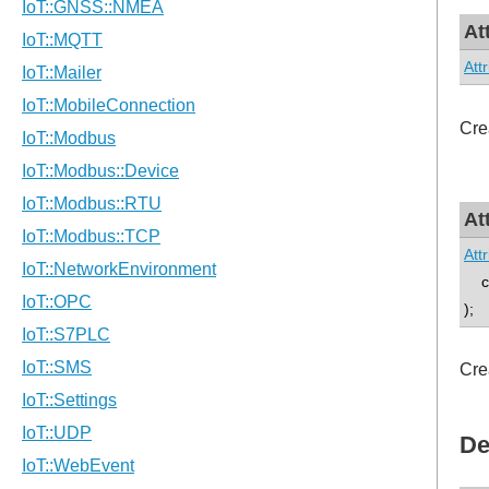
At
Att
Cre
At
Att
co
);
Cre
De