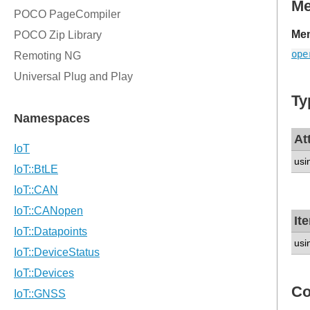
M
Mem
ope
Ty
At
usi
It
usi
Co