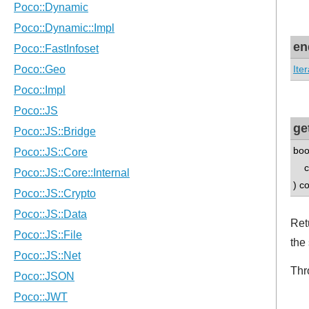
en
Iter
ge
boo
con
) c
Retu
the 
Thr