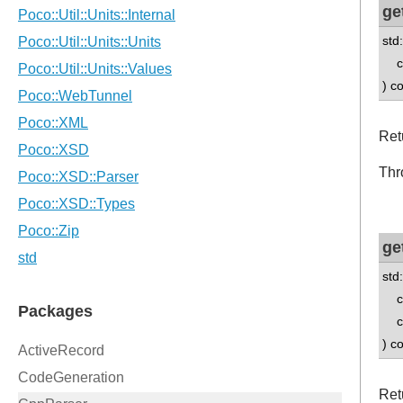
ge
std
con
) c
Retu
Thr
ge
std
con
con
) c
Retu