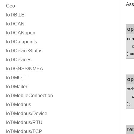
Ass
op
con
con
) c
op
std
con
);
re