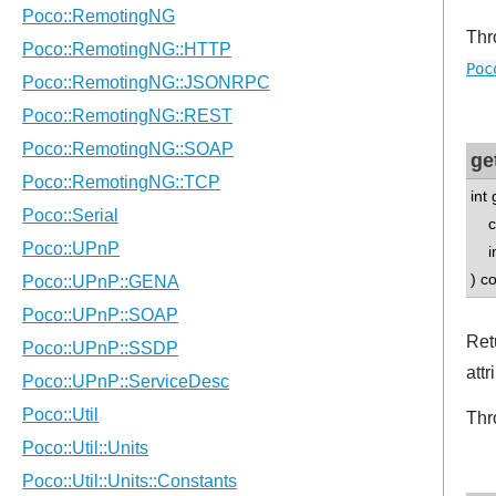
Thr
Poc
ge
int 
con
int
) c
Retu
attr
Thr