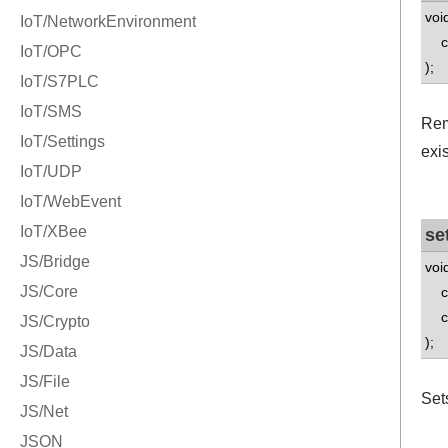
voi
con
);
Rem
exis
se
voi
con
con
);
Sets