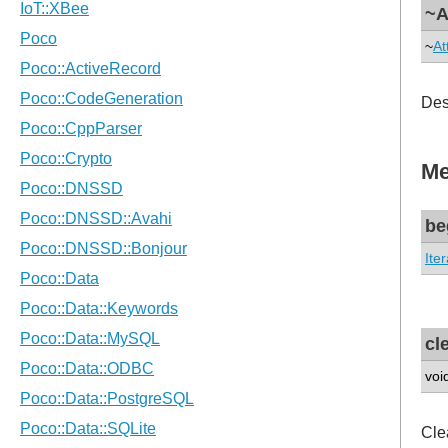
~A
~
At
Des
Me
be
Iter
cl
voi
Clea