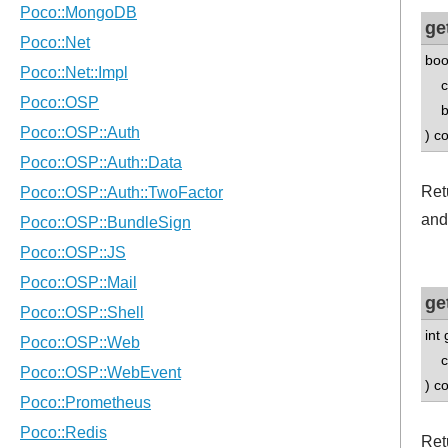
ge
boo
con
boo
) c
Retu
and 
ge
int 
con
) c
Retu