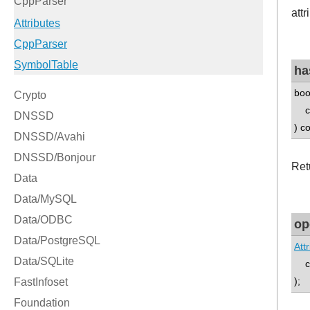
attr
ha
boo
con
) c
Retu
op
Att
co
);