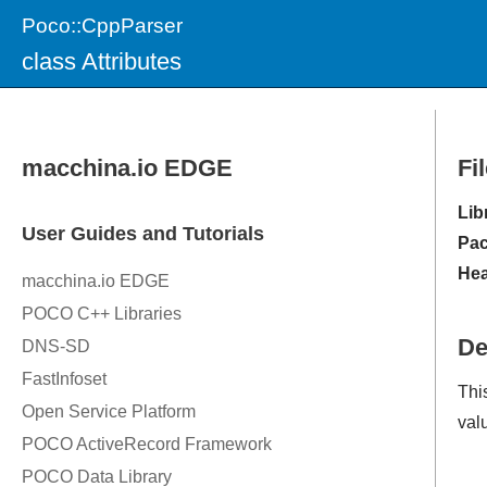
Poco::CppParser
class Attributes
Fi
Lib
Pac
Hea
De
This
val