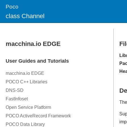
Poco
class Channel
Fi
Lib
Pac
Hea
De
The
Sup
imp