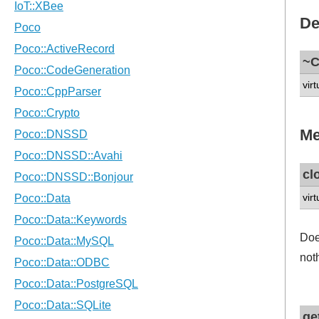
De
~C
virt
Me
cl
virt
Doe
not
ge