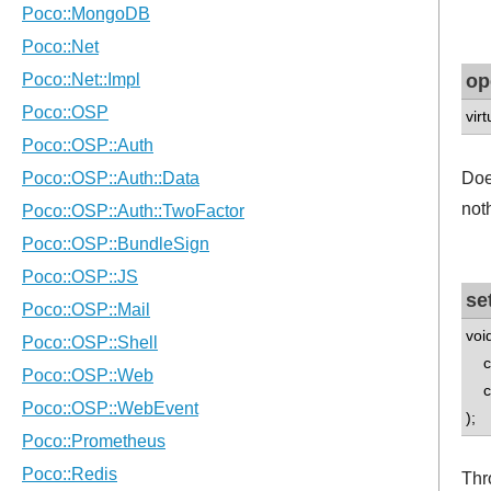
op
vir
Doe
not
se
voi
con
con
);
Thr