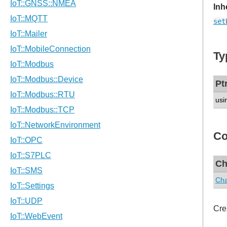
Inh
set
Ty
Pt
usi
Co
Ch
Cha
Cre