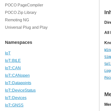
In
Dir
All
Kno
Win
Sim
Spl
Log
Poc
M
Mem