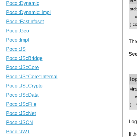
std
con
) c
Thr
See
lo
virt
co
) = 
Log
If 