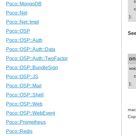
con
con
);
See
on
voi
co
);
mac
Cop