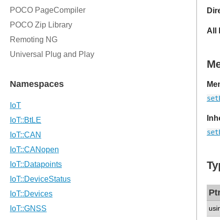
Dir
All
M
Mem
set
Inh
set
Ty
Pt
usi