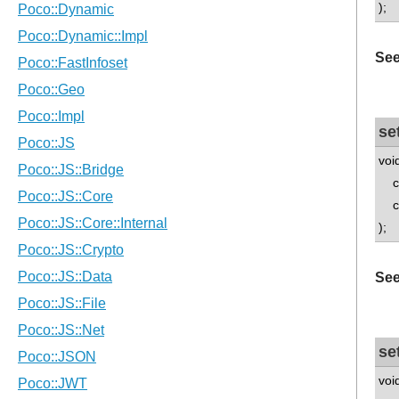
);
See
se
voi
con
con
);
See
se
voi