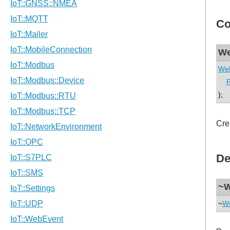
Co
We
Web
P
);
Cre
De
~W
~
We