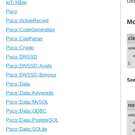
Des
Me
cl
voi
con
);
See
no
void
con
con