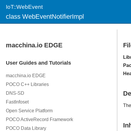
IoT::WebEvent
class WebEventNotifierImpl
Fi
Lib
Pac
Hea
De
The
In