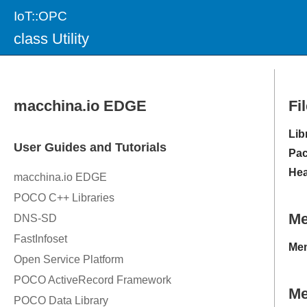
IoT::OPC
class Utility
Fi
Lib
Pac
Hea
M
Mem
Me