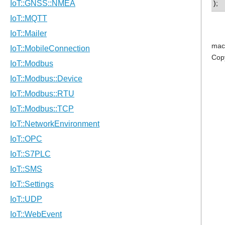
);
mac
Cop