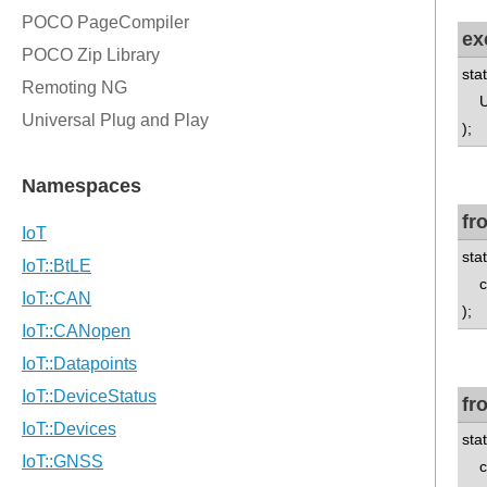
ex
sta
UA
);
fr
sta
con
);
fr
sta
con