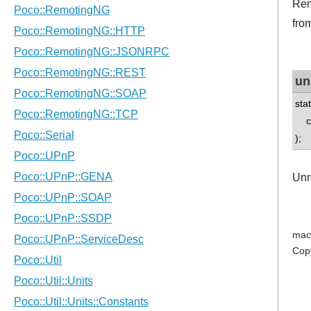
Rem
fro
un
sta
con
);
Unr
mac
Cop