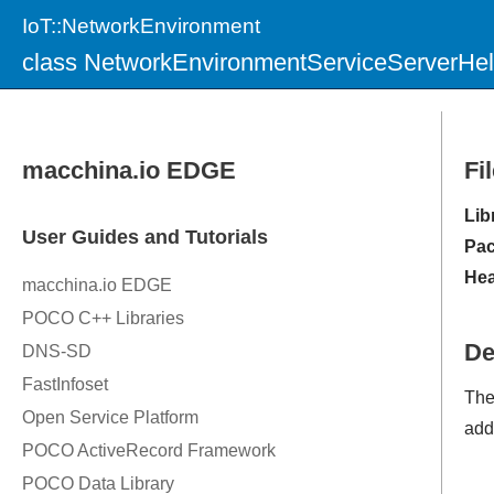
IoT::NetworkEnvironment
class NetworkEnvironmentServiceServerHel
Fi
Lib
Pac
Hea
De
Th
add