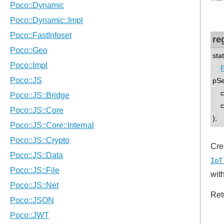
re
sta
P
pSe
co
con
);
Cre
IoT
wit
Ret