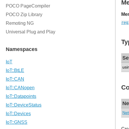
M
Mem
reg
Ty
Se
usi
Co
Ne
Net
Cre