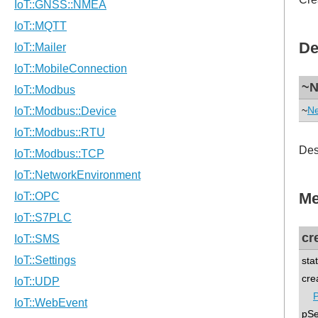
De
~N
~
Ne
Des
Me
cr
sta
cre
P
pSe