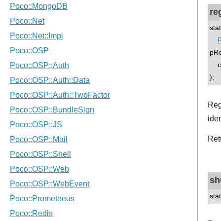
re
sta
P
pRe
con
);
Reg
iden
Ret
sh
sta