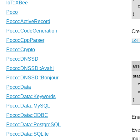
co
);
Cre
IoT
en
sta
con
con
);
Ena
Eve
mul