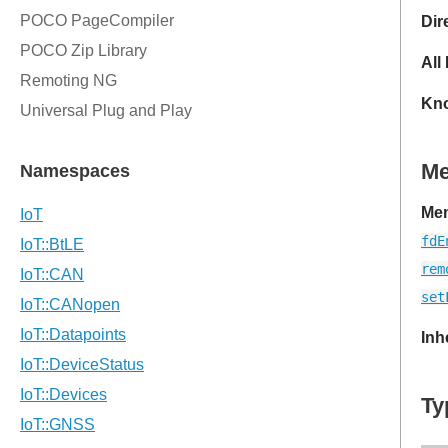
Dir
All
Kno
M
Mem
fdE
rem
set
Inh
Ty