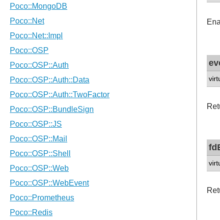
Ena
ev
vir
Ret
fd
vir
Ret