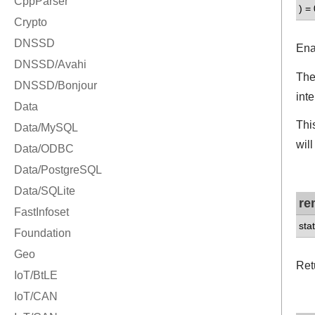
) = 
Ena
The
int
Thi
will
re
sta
Ret