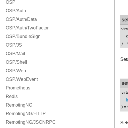
se
virt
con
) = 
Sets
se
vir
I
) = 
Sets