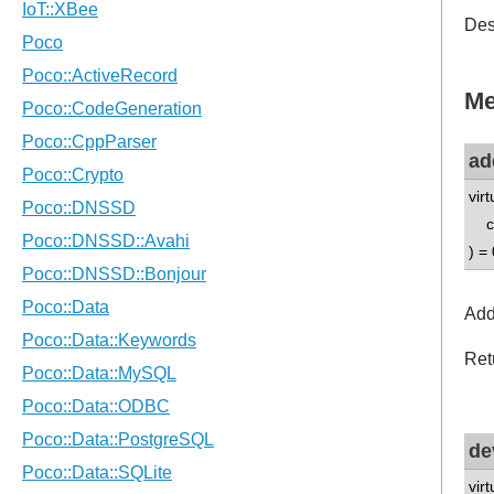
Des
Me
ad
vir
co
) = 
Adds
Retu
de
vir