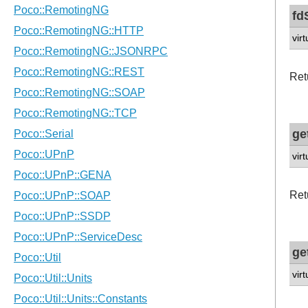
fd
vir
Ret
ge
vir
Retu
ge
vir