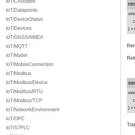
re
vir
co
) = 
Rem
Retu
se
vir
co
) = 
Tra