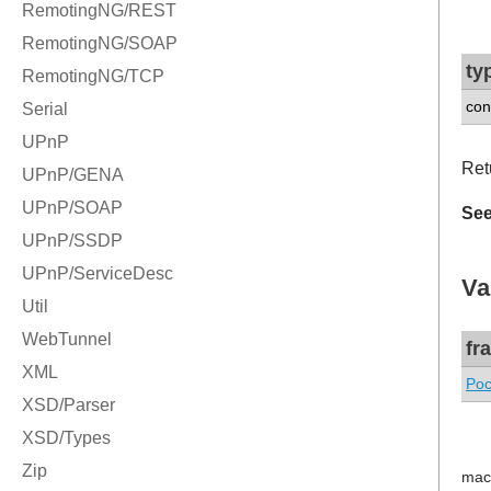
ty
con
Retu
See
Va
fr
Poc
mac