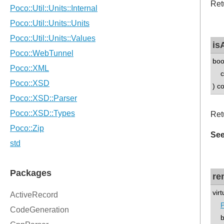
Ret
is
boo
con
) c
Ret
See
re
vir
P
boo