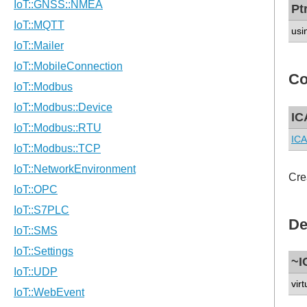
Pt
usi
Co
IC
ICA
Cre
De
~I
virt