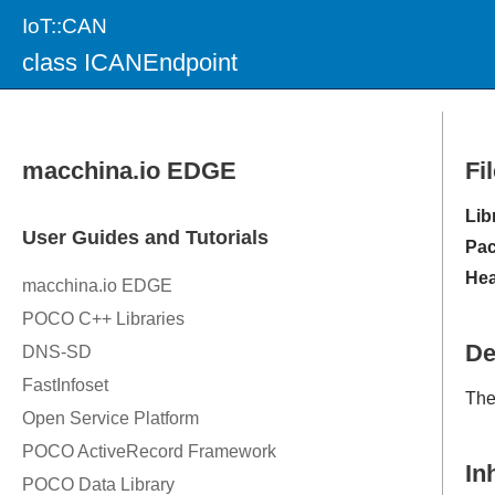
IoT::CAN
class ICANEndpoint
Fi
Lib
Pac
Hea
De
Th
In