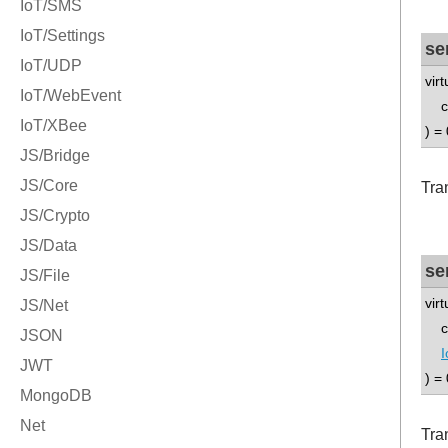
se
vir
co
) = 
Tra
se
vir
co
) = 
Tra