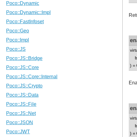
Ret
en
vir
boo
) = 
Ena
en
vir
boo
) = 