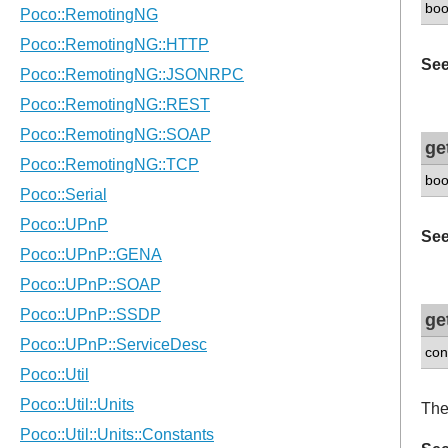
boo
See
ge
boo
See
ge
con
The