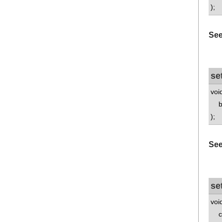
);
See
se
voi
bo
);
See
se
voi
co