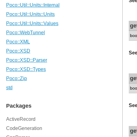
See
ge
boo
See
ge
boo
See
ge