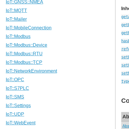
Inh
get
get
get
has
ref
set
set
set
typ
Co
Ab
Abs