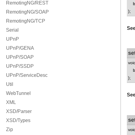
bo
);
See
se
voi
bo
);
See
se
voi