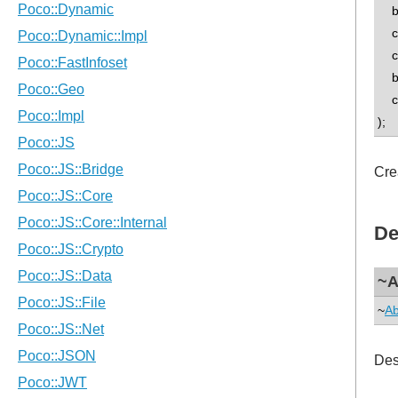
boo
con
con
boo
co
);
Cre
De
~A
~
Ab
Des