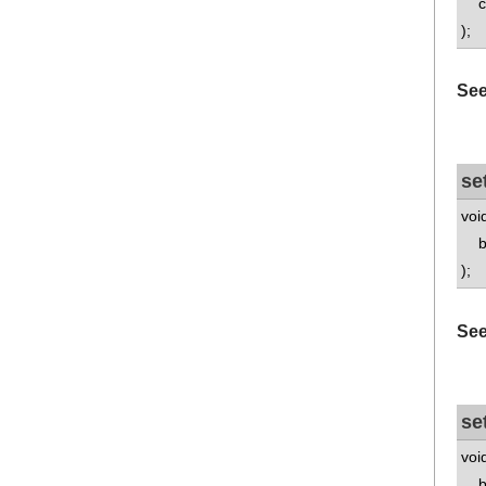
con
);
See
se
voi
bo
);
See
se
voi
bo