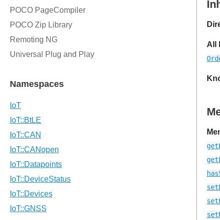
In
Dir
All
Ord
Kno
M
Mem
get
get
has
set
set
set