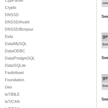
con
See
ge
boo
See
ge
boo
See