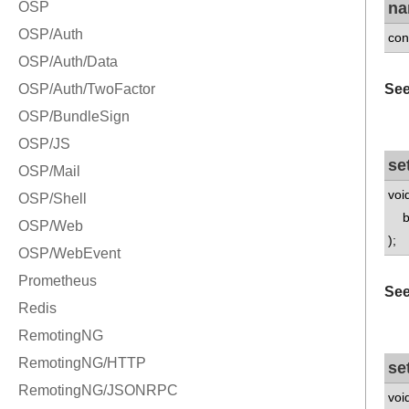
na
con
See
se
voi
bo
);
See
se
voi