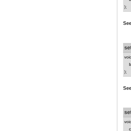
);
See
se
voi
bo
);
See
se
voi
con