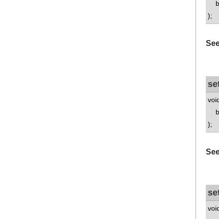
bo
);
See
se
voi
bo
);
See
se
voi