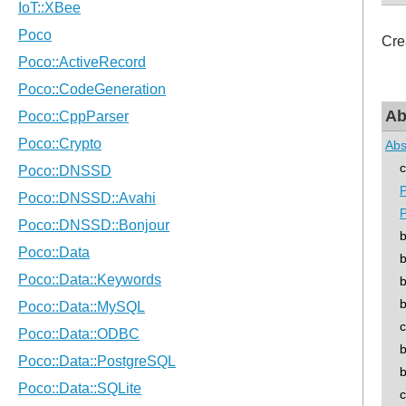
Cre
Ab
Abs
con
P
P
boo
boo
boo
boo
con
boo
boo
con