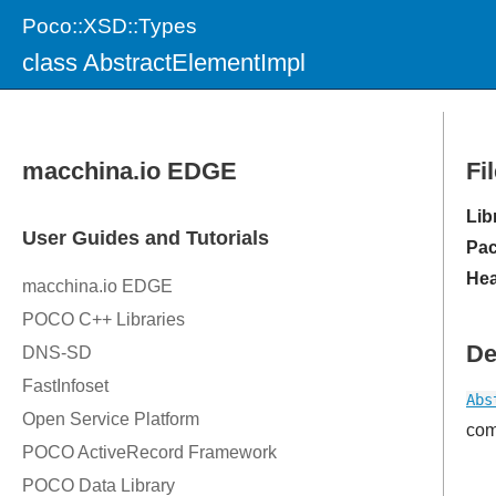
Poco::XSD::Types
class AbstractElementImpl
Fi
Lib
Pac
Hea
De
Abs
com