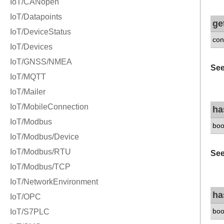
ge
con
See
ha
boo
See
ha
boo