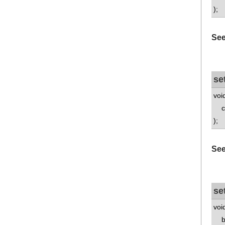
);
See
se
voi
con
);
See
se
voi
boo