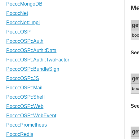
Me
ge
boo
See
ge
boo
See
ge