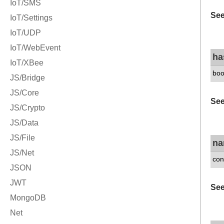
See
ha
boo
See
n
con
See