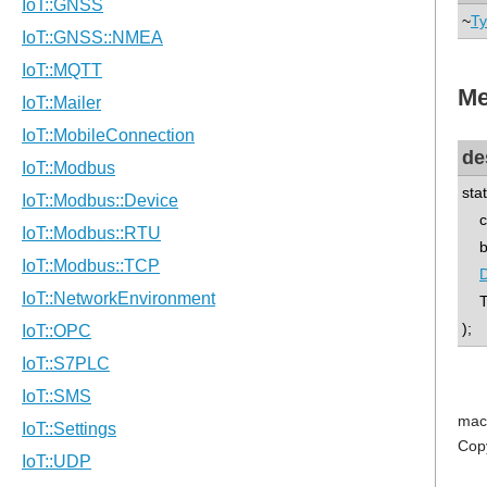
~
Ty
Me
de
sta
con
boo
D
T 
);
mac
Cop