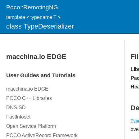
Poco::RemotingNG
template < typename T >
class TypeDeserializer
Fi
Lib
Pac
Hea
De
Typ
ove