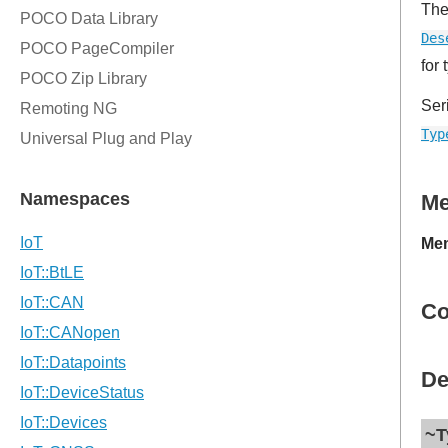
The
Des
for
Ser
Typ
M
Mem
Co
De
~T