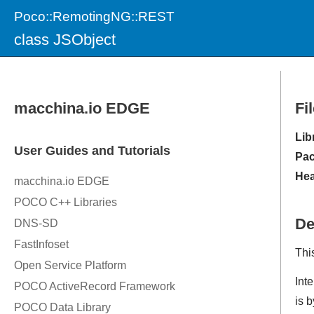
Poco::RemotingNG::REST
class JSObject
Fi
Lib
Pac
Hea
De
Thi
Inte
is 