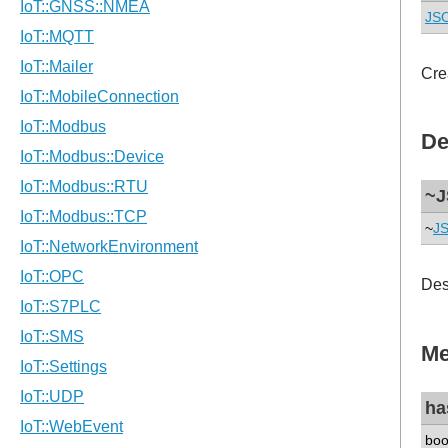
JSO
Cre
De
~J
~
JS
Des
Me
ha
boo