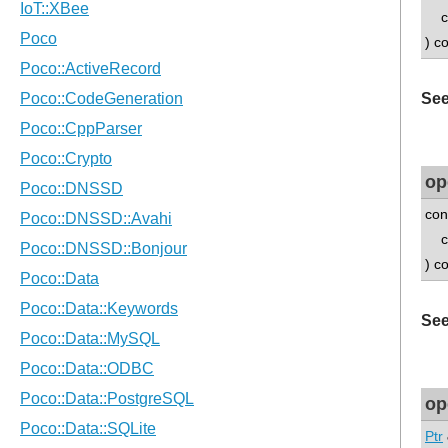
con
) c
See
op
con
con
) c
See
op
Ptr