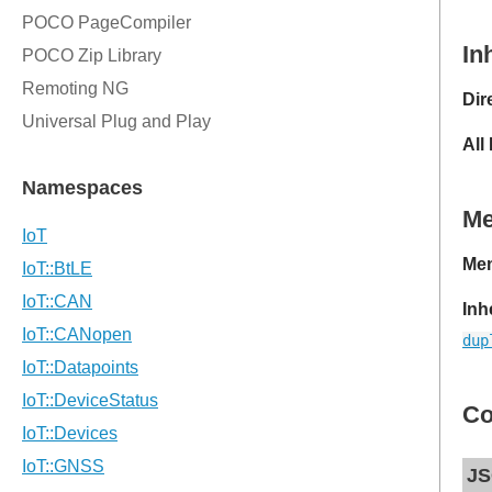
In
Dir
All
M
Mem
Inh
dup
Co
JS