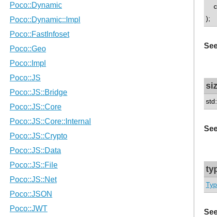
con
);
See
si
std
See
ty
Ty
See