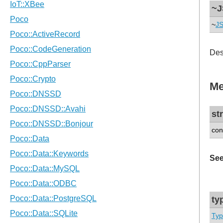
~J
~
JS
Des
Me
st
con
See
ty
Ty