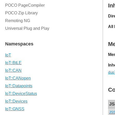
In
Dir
All
M
Mem
Inh
dup
Co
JS
JSS