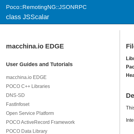
Poco::RemotingNG::JSONRPC
class JSScalar
Fi
Lib
Pac
Hea
De
Thi
Inte