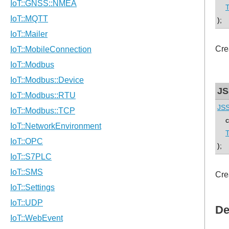
);
Cre
JS
JSS
con
);
Cre
De