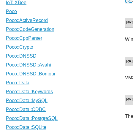
URI
PA
Win
PA
VMS
PA
The