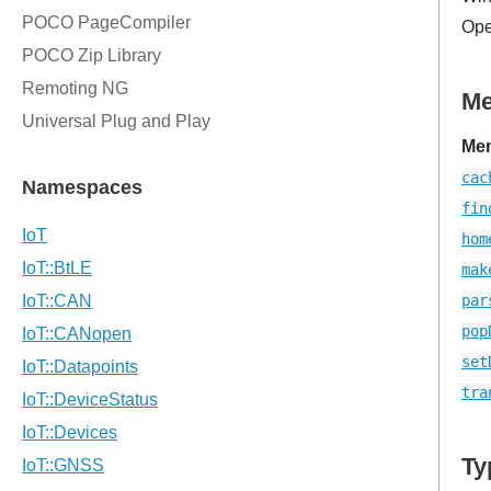
Ope
M
Mem
cac
fin
hom
mak
par
pop
set
tra
Ty