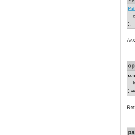
Pat
con
);
Ass
op
con
in
) c
Retu
pa