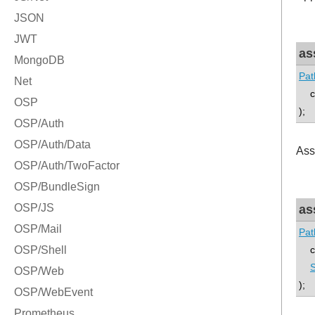
as
Pat
con
);
Ass
as
Pat
con
S
);