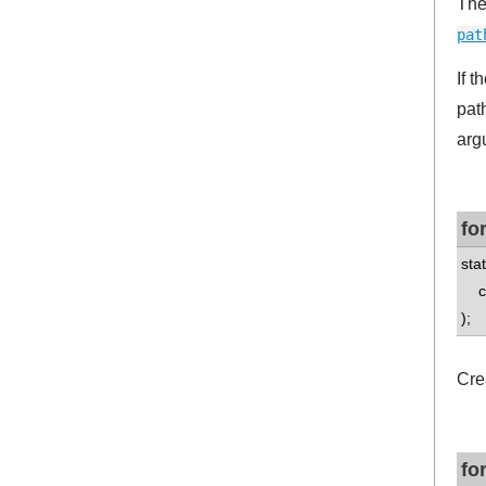
The
pat
If t
pat
arg
fo
sta
con
);
Crea
fo