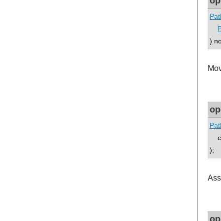
op
Pat
) n
Mov
op
Pat
con
);
Ass
op