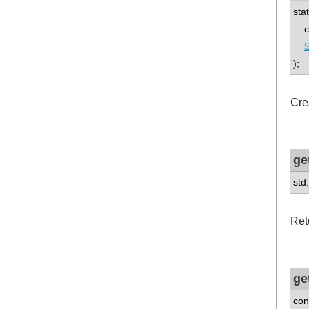
sta
con
S
);
Crea
ge
std
Ret
ge
con