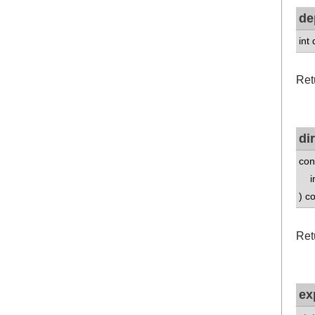
de
int
Retu
di
con
in
) c
Retu
ex