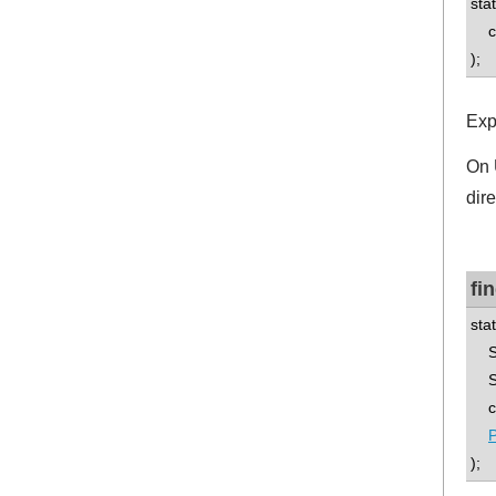
sta
con
);
Exp
On U
dire
fi
stat
Str
Str
con
);