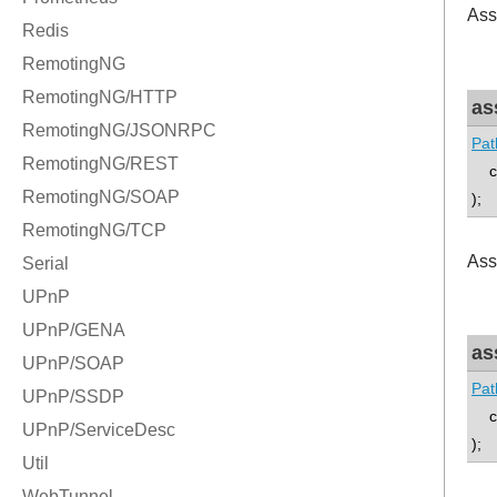
Ass
as
Pat
co
);
Ass
as
Pat
con
);