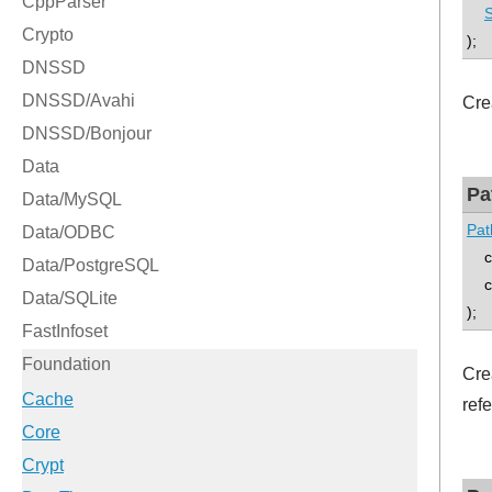
S
);
Cre
Pa
Pat
co
con
);
Cre
refe