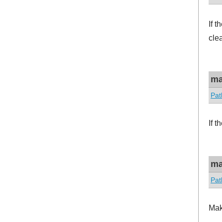
If 
cle
ma
Pat
If 
ma
Pat
Make