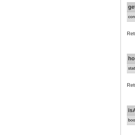
ge
con
Ret
h
sta
Ret
is
boo