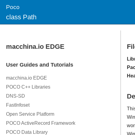
Poco
class Path
Fi
Lib
Pac
Hea
De
Thi
Win
wor
Win