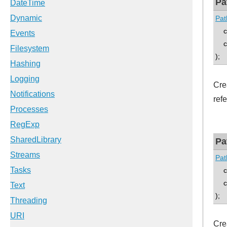
Pa
Pat
co
con
);
Cre
refe
Pa
Pat
co
co
);
Cre