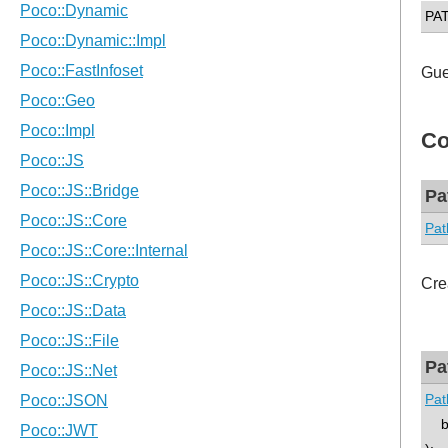
PA
Gue
Co
Pa
Pat
Cre
Pa
Pat
bo