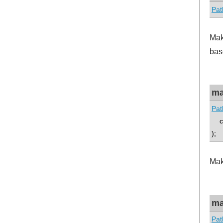
Pat
Make
bas
ma
Pat
co
);
Make
ma
Pat