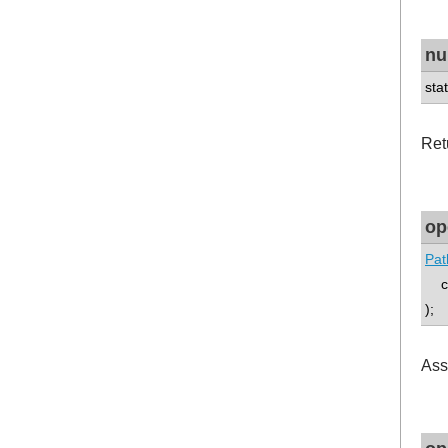
nu
stat
Ret
op
Pat
co
);
Ass