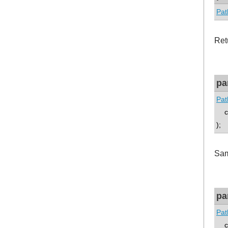
Pat
Retu
pa
Pat
con
);
Sa
pa
Pat
con