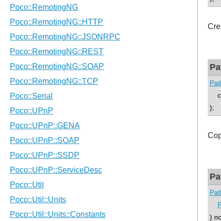
Cre
Pa
Pat
co
);
Cop
Pa
Pat
) n