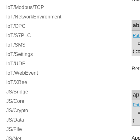
ab
Pat
co
) c
Ret
ap
Pat
co
);
App