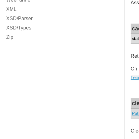
Ass
ca
sta
Ret
On 
tem
cl
Pat
Cle