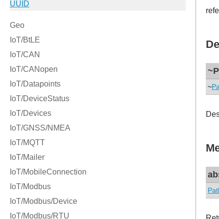
ref
De
~P
~
Pa
Des
Me
ab
Pat
Ret