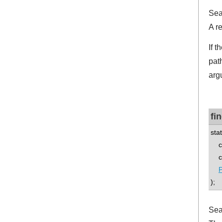
Sea
A r
If t
pat
arg
fi
stat
con
con
);
Sea