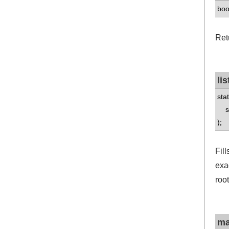
boo
Retu
li
stat
std
);
Fill
exa
roo
ma