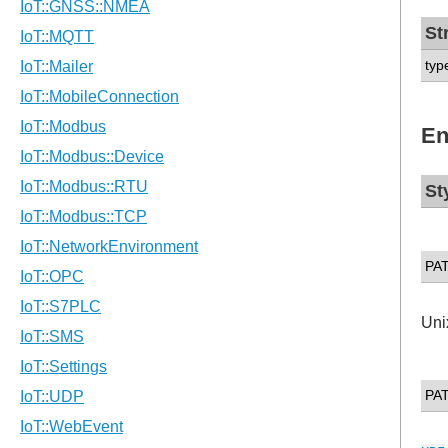
St
typ
En
St
PA
Uni
PA