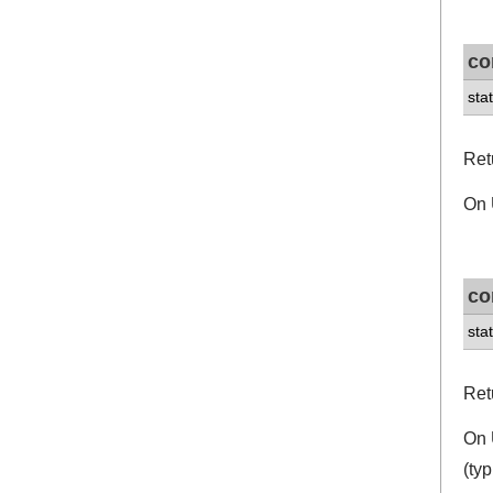
co
stat
Ret
On U
co
sta
Retu
On 
(ty