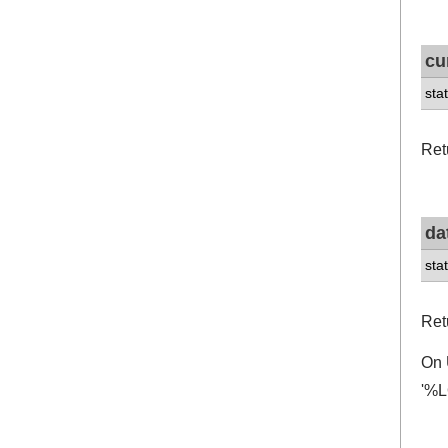
cu
stat
Ret
da
sta
Ret
On 
'%L