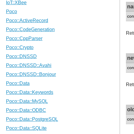
n
con
Ret
ne
con
Ret
ol
con