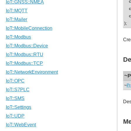
con
con
con
);
Cre
De
~P
~
Pr
Des
Me