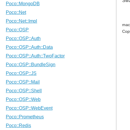
Swa
mac
Cop