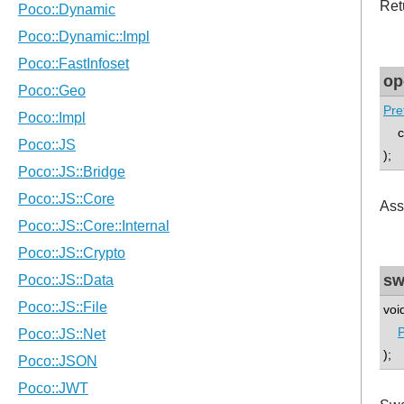
Ret
op
Pre
co
);
Ass
sw
voi
);