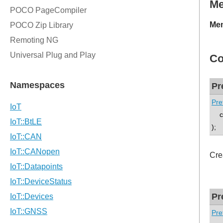
M
Mem
Co
Pr
Pre
co
);
Cre
Pr
Pre