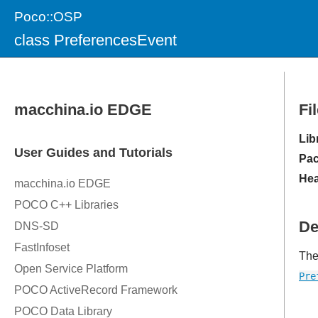
Poco::OSP
class PreferencesEvent
Fi
Lib
Pac
Hea
De
Th
Pre