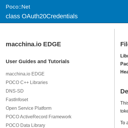
Poco::Net
class OAuth20Credentials
Fi
Lib
Pac
Hea
De
Thi
tok
To 