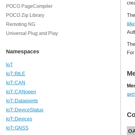
cre
The
OAu
Aut
The
For
M
Mem
get
Co
OA