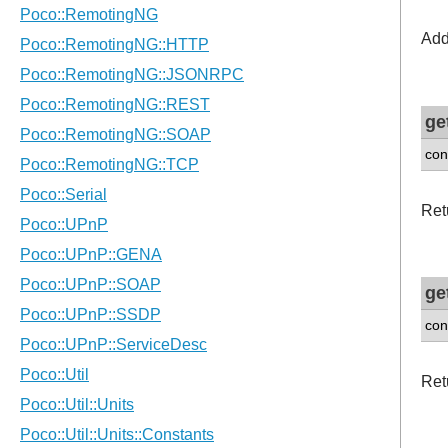
Add
ge
con
Ret
ge
con
Ret