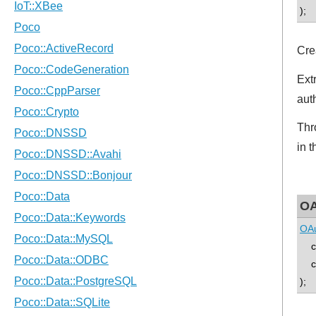
);
Cre
Ext
aut
Thr
in 
OA
OAu
con
con
);