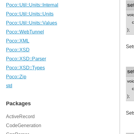
se
voi
con
);
Set
se
voi
con
);
Set