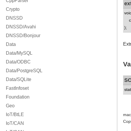
ex
voi
co
);
Ext
Va
S
sta
mac
Cop