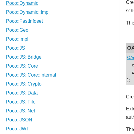
Cre
sch
Thi
OA
OAu
co
con
);
Cre
Ext
aut
Thr