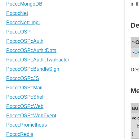
in 
De
~O
~
OA
Des
Me
au
voi
);