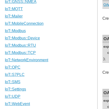
OAu
Cre
OA
exp
con
);
Cre
OA
exp
co