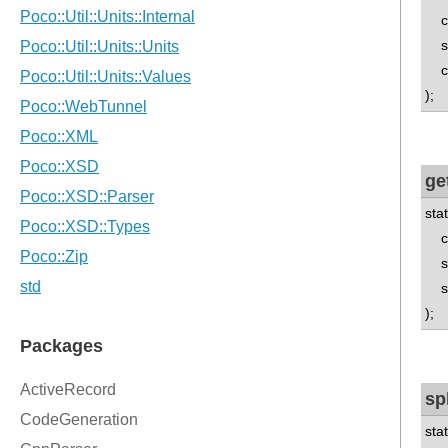
co
std
ch
);
ge
sta
co
std
std
);
sp
sta