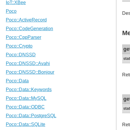
Des
Me
ge
sta
Ret
ge
sta
Ret