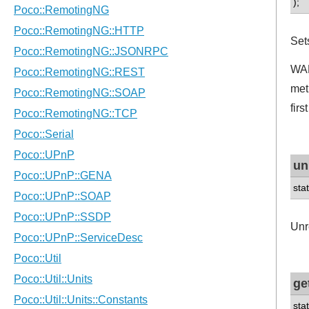
);
Set
WAR
met
firs
un
sta
Unr
ge
sta