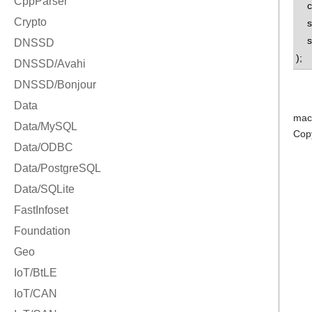
con
std
std
);
mac
Cop