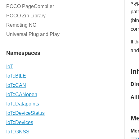
<typ
path
(bin
cor
If t
and
In
Dir
All
M
Mem