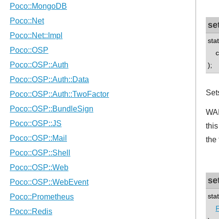
se
sta
con
);
Set
WAR
thi
the 
se
sta