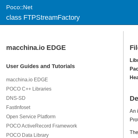
Poco::Net
class FTPStreamFactory
Fi
Lib
Pac
Hea
De
An 
Prot
Th