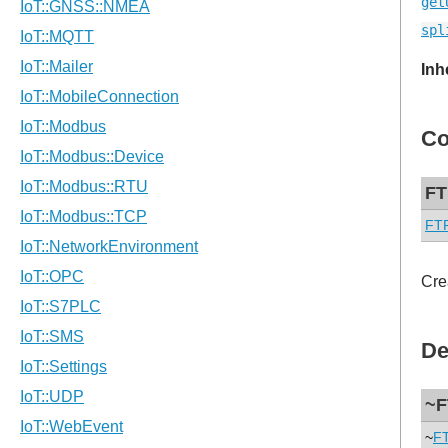
get
spl
Inh
Co
FT
FTP
Cre
De
~F
~
F