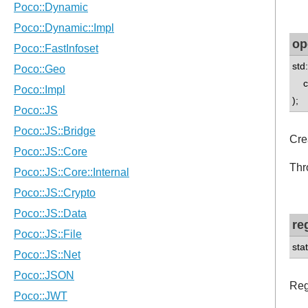
op
std
co
);
Cre
Thr
re
sta
Reg